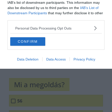
IAB’s list of downstream participants. This information may
Hirdetés
also be disclosed by us to third parties on the
IAB’s List of
Downstream Participants
that may further disclose it to other
third parties.
Personal Data Processing Opt Outs
CONFIRM
Data Deletion
Data Access
Privacy Policy
Mi a megoldás?
56