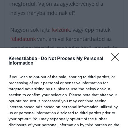
megfordul. Vajon az agytekervényeid a
helyes irányba indulnak el?
Nagyon sok fajta
kvízünk
, vagy épp matek
feladatunk
van, amivel karbantarthatod az
agytekervényeidet, csak nézz körül nálunk és
további
érdekes napi feladatok
at találhatsz!
Keresztlabda -
Do Not Process My Personal
Information
If you wish to opt-out of the sale, sharing to third parties, or
processing of your personal or sensitive information for
targeted advertising by us, please use the below opt-out
section to confirm your selection. Please note that after your
opt-out request is processed you may continue seeing
interest-based ads based on personal information utilized by
us or personal information disclosed to third parties prior to
your opt-out. You may separately opt-out of the further
disclosure of your personal information by third parties on the