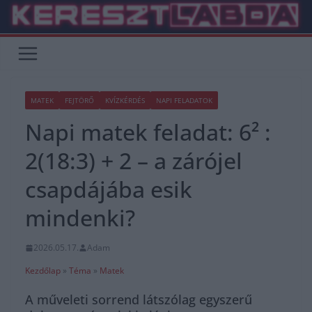
Skip
to
content
MATEK
FEJTÖRŐ
KVÍZKÉRDÉS
NAPI FELADATOK
Napi matek feladat: 6² :
2(18:3) + 2 – a zárójel
csapdájába esik
mindenki?
2026.05.17.
Adam
Kezdőlap
»
Téma
»
Matek
A műveleti sorrend látszólag egyszerű