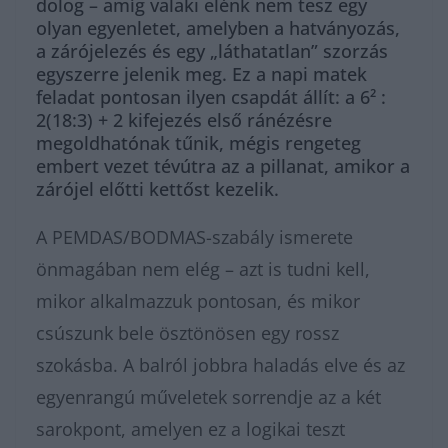
dolog – amíg valaki elénk nem tesz egy
olyan egyenletet, amelyben a hatványozás,
a zárójelezés és egy „láthatatlan” szorzás
egyszerre jelenik meg. Ez a napi matek
feladat pontosan ilyen csapdát állít: a 6² :
2(18:3) + 2 kifejezés első ránézésre
megoldhatónak tűnik, mégis rengeteg
embert vezet tévútra az a pillanat, amikor a
zárójel előtti kettőst kezelik.
A PEMDAS/BODMAS-szabály ismerete
önmagában nem elég – azt is tudni kell,
mikor alkalmazzuk pontosan, és mikor
csúszunk bele ösztönösen egy rossz
szokásba. A balról jobbra haladás elve és az
egyenrangú műveletek sorrendje az a két
sarokpont, amelyen ez a logikai teszt