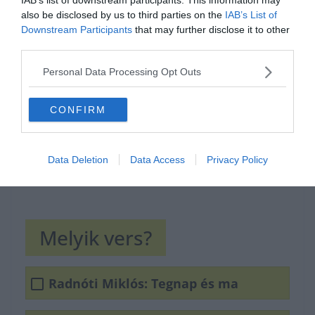
also be disclosed by us to third parties on the
IAB’s List of
Hirdetés
Downstream Participants
that may further disclose it to other
third parties.
Personal Data Processing Opt Outs
CONFIRM
Data Deletion
Data Access
Privacy Policy
Melyik vers?
Radnóti Miklós: Tegnap és ma