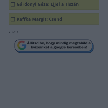
Gárdonyi Géza: Éjjel a Tiszán
Kaffka Margit: Csend
GYIK