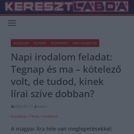
Skip
to
content
IRODALOM
FEJTÖRŐ
KVÍZKÉRDÉS
NAPI FELADATOK
Napi irodalom feladat:
Tegnap és ma – kötelező
volt, de tudod, kinek
lírai szíve dobban?
2026.05.17.
Adam
Kezdőlap
»
Téma
»
Irodalom
A magyar líra tele van meglepetésekkel: