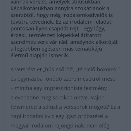
vannak versek, amelyek stílusukban,
képalkotásukban annyira szokatlanok a
szerzőtől, hogy még irodalomkedvelők is
tévútra tévednek. Ez az irodalom feladat
pontosan ilyen csapdát rejt – egy lágy,
érzéki, természeti képekkel átitatott
szerelmes vers vár rád, amelynek alkotóját
a legtöbben egészen más tematikájú
életmű alapján ismerik.
A versrészlet „hűs esőről”, „térdelő bokorról”
és egymásba fonódó szerelmesekről mesél
– mintha egy impresszionista festmény
elevenedne meg sorokba öntve. Vajon
felismered a stílust a verssorok mögött? Ez a
napi irodalmi kvíz egy igazi próbatétel a
magyar irodalom rajongóinak: nem elég