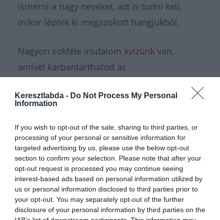
ismerni a nagy neveket, azt is tudni kell,
mikor léptek ki megszokott hangjukból.
Nagyon sokféle irodalom
kvízünk
van,
amivel karbantarthatod az
agytekervényeidet, csak nézz körül nálunk
Keresztlabda -
Do Not Process My Personal
és
további érdekes napi játékokat találhatsz.
Information
If you wish to opt-out of the sale, sharing to third parties, or
processing of your personal or sensitive information for
targeted advertising by us, please use the below opt-out
section to confirm your selection. Please note that after your
opt-out request is processed you may continue seeing
interest-based ads based on personal information utilized by
us or personal information disclosed to third parties prior to
your opt-out. You may separately opt-out of the further
disclosure of your personal information by third parties on the
IAB’s list of downstream participants. This information may