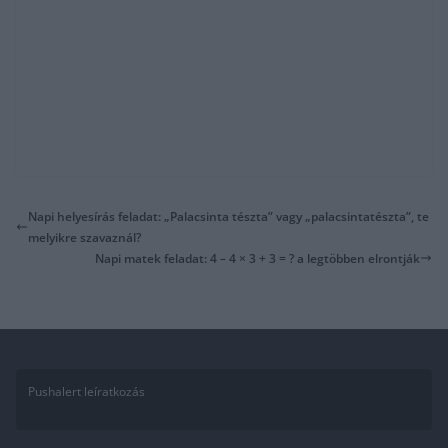
Napi helyesírás feladat: „Palacsinta tészta” vagy „palacsintatészta”, te
melyikre szavaznál?
Napi matek feladat: 4 – 4 × 3 + 3 = ? a legtöbben elrontják
Pushalert leíratkozás