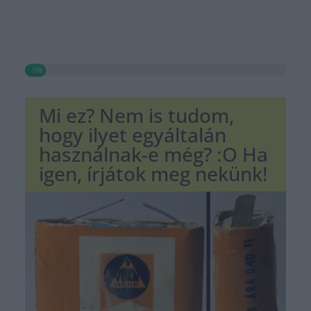
0%
Mi ez? Nem is tudom,
hogy ilyet egyáltalán
használnak-e még? :O Ha
igen, írjátok meg nekünk!