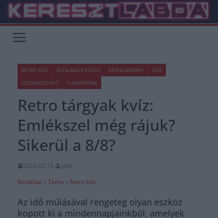
Skip
to
content
RETRO KVÍZ
ÁLTALÁNOS KVÍZEK
KÉPFELADVÁNY
KVÍZ
SZÓRAKOZTATÓ
TUDÁSPRÓBA
Retro tárgyak kvíz:
Emlékszel még rájuk?
Sikerül a 8/8?
2026.05.15.
Judit
Kezdőlap
»
Téma
»
Retro kvíz
Az idő múlásával rengeteg olyan eszköz
kopott ki a mindennapjainkból, amelyek