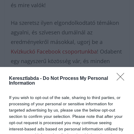
és mire valók!
Ha szeretsz ilyen elgondolkodtató témákon
agyalni, és szívesen dumálnál az
eredményekről másokkal, ugorj be a
Kvízkuckó Facebook csoportunkba
! Odabent
egy nagyszerű közösség vár, és minden
napra jut valami új izgalmas kvíz a tagoknak.
Keresztlabda -
Do Not Process My Personal
Ha pedig rögtön pörgetnéd tovább a
Information
kérdéseket, a
tudáspróba
rovatunkban
If you wish to opt-out of the sale, sharing to third parties, or
rengeteg érdekességet találsz. Ha inkább
processing of your personal or sensitive information for
pihennél egy kicsit a fárasztó agytorna után,
targeted advertising by us, please use the below opt-out
section to confirm your selection. Please note that after your
a
Keresztlabda YouTube csatornája
is nyitva
opt-out request is processed you may continue seeing
áll előtted egy kis videózásra.
interest-based ads based on personal information utilized by