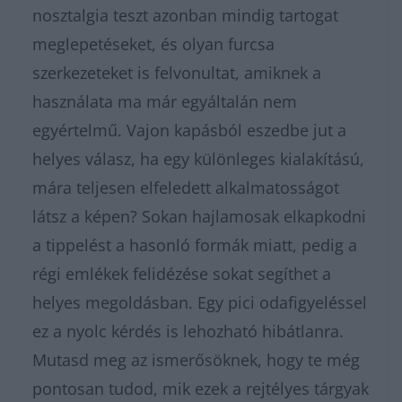
nosztalgia teszt azonban mindig tartogat
meglepetéseket, és olyan furcsa
szerkezeteket is felvonultat, amiknek a
használata ma már egyáltalán nem
egyértelmű. Vajon kapásból eszedbe jut a
helyes válasz, ha egy különleges kialakítású,
mára teljesen elfeledett alkalmatosságot
látsz a képen? Sokan hajlamosak elkapkodni
a tippelést a hasonló formák miatt, pedig a
régi emlékek felidézése sokat segíthet a
helyes megoldásban. Egy pici odafigyeléssel
ez a nyolc kérdés is lehozható hibátlanra.
Mutasd meg az ismerősöknek, hogy te még
pontosan tudod, mik ezek a rejtélyes tárgyak