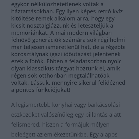
egykor nélkülözhetetlenek voltak a
háztartásokban. Egy ilyen képes retró kvíz
kitöltése remek alkalom arra, hogy egy
kicsit nosztalgiázzunk és leteszteljük a
memóriánkat. A mai modern világban
felnövő generációk számára sok régi holmi
már teljesen ismeretlenül hat, de a régebbi
korosztálynak igazi időutazást jelentenek
ezek a fotók. Ebben a feladatsorban nyolc
olyan klasszikus tárgyat hoztunk el, amik
régen sok otthonban megtalálhatóak
voltak. Lássuk, mennyire sikerül felidézned
a pontos funkciójukat!
A legismertebb konyhai vagy barkácsolási
eszközöket valószínűleg egy pillantás alatt
felismered, hiszen a formájuk mélyen
beleégett az emlékezetünkbe. Egy alapos