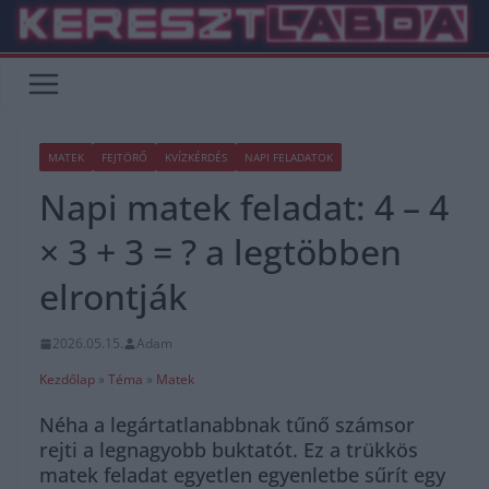
Skip
to
content
MATEK
FEJTÖRŐ
KVÍZKÉRDÉS
NAPI FELADATOK
Napi matek feladat: 4 – 4
× 3 + 3 = ? a legtöbben
elrontják
2026.05.15.
Adam
Kezdőlap
»
Téma
»
Matek
Néha a legártatlanabbnak tűnő számsor
rejti a legnagyobb buktatót. Ez a trükkös
matek feladat egyetlen egyenletbe sűrít egy