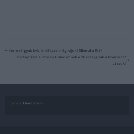
Retro tárgyak kvíz: Emlékszel még rájuk? Sikerül a 8/8?
Földrajz kvíz: Biztosan tudod ennek a 10 országnak a fővárosát?
Lássuk!
Pushalert leíratkozás