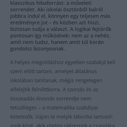
klasszikus hibaforrást: a műveleti
sorrendet. Aki iskolai ösztönből balról
jobbra indul el, könnyen egy teljesen más
eredményre jut – és közben azt hiszi,
biztosan tudja a választ. A logikai fejtörők
pontosan így működnek: nem az a nehéz,
amit nem tudsz, hanem amit túl korán
gondolsz bizonyosnak.
A helyes megoldáshoz egyetlen szabályt kell
szem előtt tartani, amelyet általános
iskolában tanítanak, mégis rengetegen
elfelejtik felnőttkorra. A szorzás és az
összeadás-kivonás sorrendje nem
tetszőleges – a matematika szabályai
kötelezők. Vajon te melyik táborba tartozol:
azok közé, akik rögtön ráéreznek a csapdára,