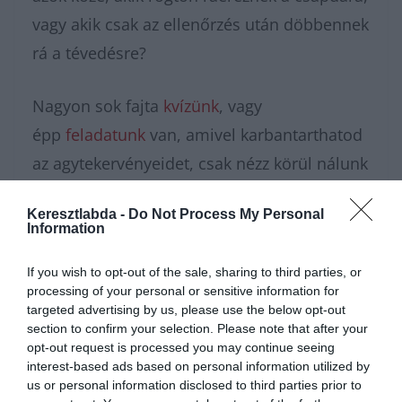
vagy akik csak az ellenőrzés után döbbennek
rá a tévedésre?
Nagyon sok fajta
kvízünk
, vagy
épp
feladatunk
van, amivel karbantarthatod
az agytekervényeidet, csak nézz körül nálunk
és további
érdekes napi
Keresztlabda -
Do Not Process My Personal
feladatok
at találhatsz!
Information
If you wish to opt-out of the sale, sharing to third parties, or
processing of your personal or sensitive information for
targeted advertising by us, please use the below opt-out
section to confirm your selection. Please note that after your
opt-out request is processed you may continue seeing
interest-based ads based on personal information utilized by
us or personal information disclosed to third parties prior to