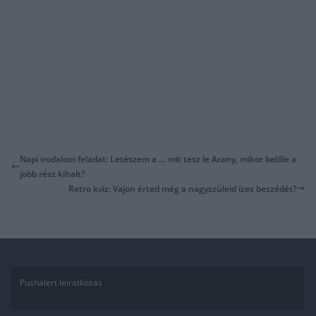
Napi irodalom feladat: Letészem a … mit tesz le Arany, mikor belőle a
jobb rész kihalt?
Retro kvíz: Vajon érted még a nagyszüleid ízes beszédét?
Pushalert leíratkozás