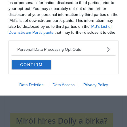
us or personal information disclosed to third parties prior to
your opt-out. You may separately opt-out of the further
disclosure of your personal information by third parties on the
IAB’s list of downstream participants. This information may
also be disclosed by us to third parties on the
IAB’s List of
Hirdetés
Downstream Participants
that may further disclose it to other
third parties.
Personal Data Processing Opt Outs
CONFIRM
Data Deletion
Data Access
Privacy Policy
Miról híres Dolly a birka?