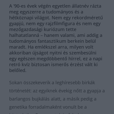
A ’90-es évek végén egyetlen állatnév rázta
meg egyszerre a tudományos és a
hétköznapi világot. Nem egy rekordméretű
gyapjú, nem egy rajzfilmfigura és nem egy
mezőgazdasági kuriózum tette
halhatatlanná – hanem valami, ami addig a
tudományos fantasztikum berkein belül
maradt. Ha emlékszel arra, milyen volt
akkoriban újságot nyitni és szembesülni
egy egészen megdöbbentő hírrel, ez a napi
retró kvíz biztosan ismerős érzést vált ki
belőled.
Sokan összekeverik a leghíresebb birkák
történetét: az egyiknek évekig nőtt a gyapja a
barlangos bujkálás alatt, a másik pedig a
genetika forradalmaként vonult be a