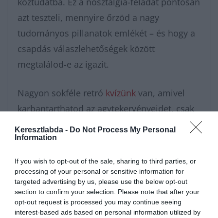
köztudatba. Ez a nosztalgia-feladat pontosan
azt teszteli, mennyire őrzöd a nagy
tudományos pillanatok emlékét – és hogy a
csapdás válaszlehetőségek között
megtalálod-e az igazit.
Nagyon sokféle retró
kvízünk
van, amivel
karbantarthatod az agytekervényeidet, csak
nézz körül nálunk és
további érdekes
Keresztlabda -
Do Not Process My Personal
Information
napi játékokat találhatsz.
If you wish to opt-out of the sale, sharing to third parties, or
processing of your personal or sensitive information for
targeted advertising by us, please use the below opt-out
section to confirm your selection. Please note that after your
opt-out request is processed you may continue seeing
interest-based ads based on personal information utilized by