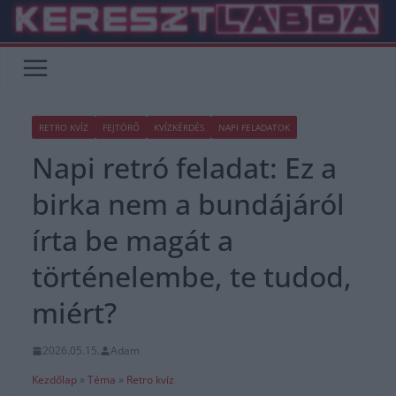
Skip
to
content
RETRO KVÍZ
FEJTÖRŐ
KVÍZKÉRDÉS
NAPI FELADATOK
Napi retró feladat: Ez a
birka nem a bundájáról
írta be magát a
történelembe, te tudod,
miért?
2026.05.15.
Adam
Kezdőlap
»
Téma
»
Retro kvíz