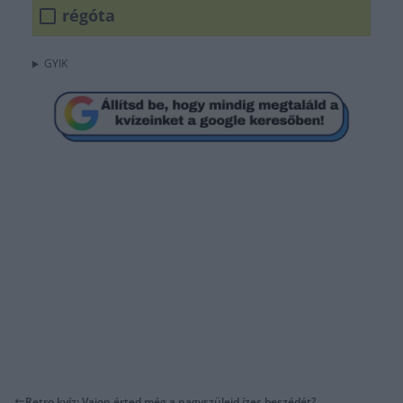
régóta
GYIK
Retro kvíz: Vajon érted még a nagyszüleid ízes beszédét?