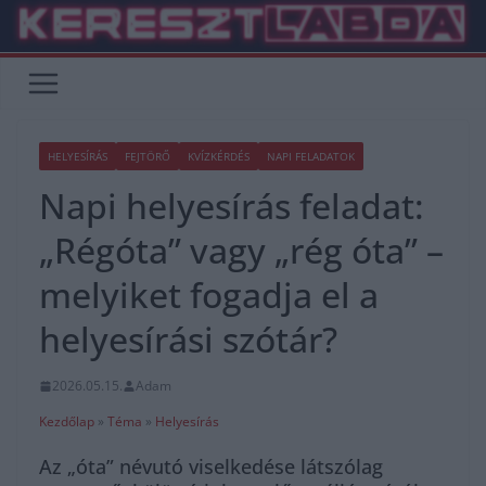
Skip
to
content
HELYESÍRÁS
FEJTÖRŐ
KVÍZKÉRDÉS
NAPI FELADATOK
Napi helyesírás feladat:
„Régóta” vagy „rég óta” –
melyiket fogadja el a
helyesírási szótár?
2026.05.15.
Adam
Kezdőlap
»
Téma
»
Helyesírás
Az „óta” névutó viselkedése látszólag