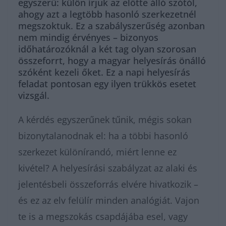
egyszerű: külön írjuk az előtte álló szótól,
ahogy azt a legtöbb hasonló szerkezetnél
megszoktuk. Ez a szabályszerűség azonban
nem mindig érvényes – bizonyos
időhatározóknál a két tag olyan szorosan
összeforrt, hogy a magyar helyesírás önálló
szóként kezeli őket. Ez a napi helyesírás
feladat pontosan egy ilyen trükkös esetet
vizsgál.
A kérdés egyszerűnek tűnik, mégis sokan
bizonytalanodnak el: ha a többi hasonló
szerkezet különírandó, miért lenne ez
kivétel? A helyesírási szabályzat az alaki és
jelentésbeli összeforrás elvére hivatkozik –
és ez az elv felülír minden analógiát. Vajon
te is a megszokás csapdájába esel, vagy