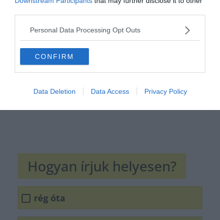
Downstream Participants
that may further disclose it to other
third parties.
Hirdetés
Personal Data Processing Opt Outs
CONFIRM
Data Deletion
Data Access
Privacy Policy
Hogyan írjuk helyesen?
rég óta