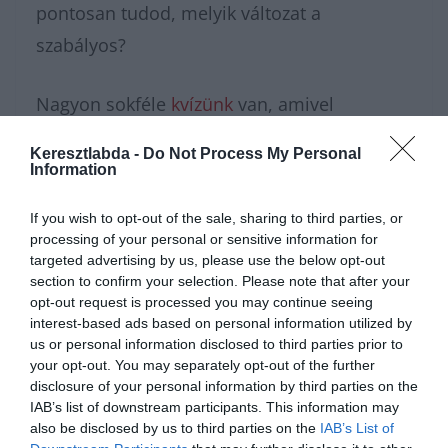
pontosan tudod, melyik változat a
szabályos?
Nagyon sokféle
kvízünk
van, amivel
karbantarthatod az agytekervényeidet, csak
Keresztlabda -
Do Not Process My Personal
nézz körül nálunk és
további érdekes
Information
napi játékokat találhatsz
.
If you wish to opt-out of the sale, sharing to third parties, or
processing of your personal or sensitive information for
targeted advertising by us, please use the below opt-out
section to confirm your selection. Please note that after your
opt-out request is processed you may continue seeing
interest-based ads based on personal information utilized by
us or personal information disclosed to third parties prior to
your opt-out. You may separately opt-out of the further
disclosure of your personal information by third parties on the
IAB’s list of downstream participants. This information may
also be disclosed by us to third parties on the
IAB’s List of