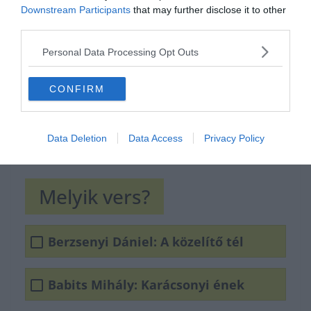
Downstream Participants
that may further disclose it to other
third parties.
Personal Data Processing Opt Outs
CONFIRM
Data Deletion
Data Access
Privacy Policy
Melyik vers?
Berzsenyi Dániel: A közelítő tél
Babits Mihály: Karácsonyi ének