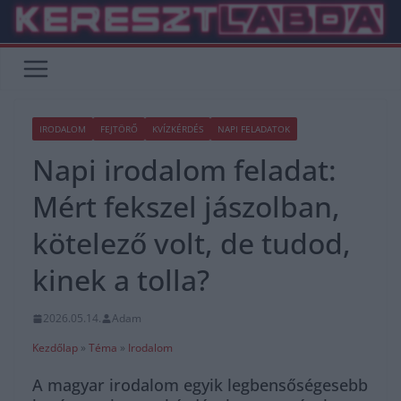
Skip
to
content
IRODALOM
FEJTÖRŐ
KVÍZKÉRDÉS
NAPI FELADATOK
Napi irodalom feladat:
Mért fekszel jászolban,
kötelező volt, de tudod,
kinek a tolla?
2026.05.14.
Adam
Kezdőlap
»
Téma
»
Irodalom
A magyar irodalom egyik legbensőségesebb