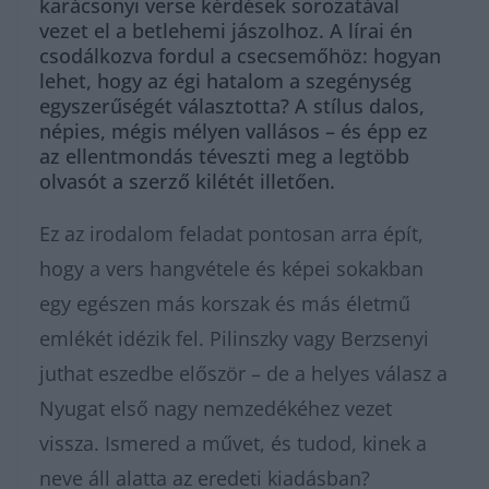
karácsonyi verse kérdések sorozatával
vezet el a betlehemi jászolhoz. A lírai én
csodálkozva fordul a csecsemőhöz: hogyan
lehet, hogy az égi hatalom a szegénység
egyszerűségét választotta? A stílus dalos,
népies, mégis mélyen vallásos – és épp ez
az ellentmondás téveszti meg a legtöbb
olvasót a szerző kilétét illetően.
Ez az irodalom feladat pontosan arra épít,
hogy a vers hangvétele és képei sokakban
egy egészen más korszak és más életmű
emlékét idézik fel. Pilinszky vagy Berzsenyi
juthat eszedbe először – de a helyes válasz a
Nyugat első nagy nemzedékéhez vezet
vissza. Ismered a művet, és tudod, kinek a
neve áll alatta az eredeti kiadásban?