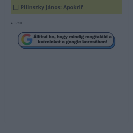
Pilinszky János: Apokrif
GYIK