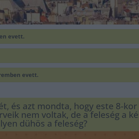
en evett.
eremben evett.
gét, és azt mondta, hogy este 8-kor
rveik nem voltak, de a feleség a k
 ilyen dühös a feleség?