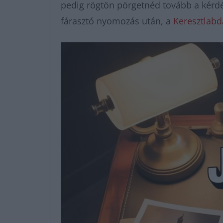
pedig rögtön pörgetnéd tovább a kérd
fárasztó nyomozás után, a
Keresztlabd