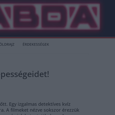
ÖLDRAJZ
ÉRDEKESSÉGEK
épességeidet!
tt. Egy izgalmas detektíves kvíz
ra. A filmeket nézve sokszor érezzük