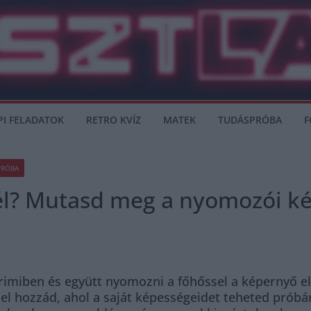
PI FELADATOK
RETRO KVÍZ
MATEK
TUDÁSPRÓBA
F
PRÓBA
nnél? Mutasd meg a nyomozói k
krimiben és együtt nyomozni a főhőssel a képernyő elő
a el hozzád, ahol a saját képességeidet teheted próbá