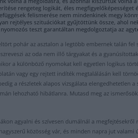
k volna a megoldásra, és azonnal kiszúrtuk volna a g
rítése rengeteg logikát, éles megfigyelőképességet 
zefüggések felismerése nem mindenkinek megy könnye
yan rejtélyes szituációkat gyűjtöttünk össze, ahol ne
 nyomozós teszt garantáltan megdolgoztatja az agytek
tört pohár az asztalon a legtöbb embernek talán fel s
zreveszi az oda nem illő tárgyakat és a gyanúsította
ikor a különböző nyomokat kell egyetlen logikus tört
folatán vagy egy rejtett indíték megtalálásán kell törn
pedig a részletek alapos vizsgálata elengedhetetlen a 
 simán lehozható hibátlanra. Mutasd meg az ismerősö
émákon agyalni és szívesen dumálnál a megfejtésekről
nagyszerű közösség vár, és minden napra jut valami ú