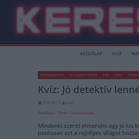
Skip
to
content
KEZDŐLAP
KVÍZ
NA
SZÓRAKOZTATÓ
ÁLTALÁNOS KVÍZEK
KVÍZ
TESZT
TUDÁS
Kvíz: Jó detektív le
2026.05.11.
Judit
Kezdőlap
»
Téma
»
Szórakoztató
Mindenki szeret elmerülni egy jó kis 
pontosan ezt a rejtélyes világot hozz