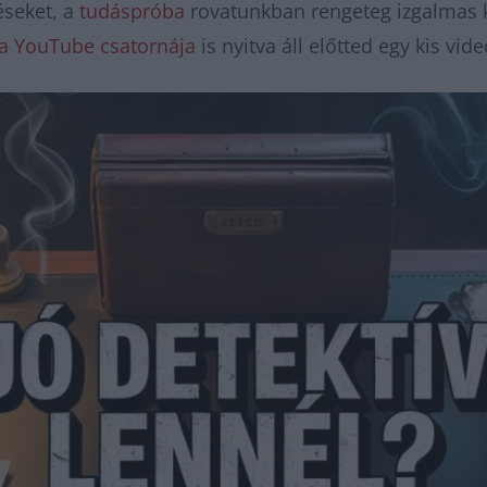
éseket, a
tudáspróba
rovatunkban rengeteg izgalmas kv
a YouTube csatornája
is nyitva áll előtted egy kis vid