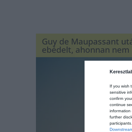
Guy de Maupassant utál
ebédelt, ahonnan nem le
Keresztla
If you wish 
sensitive in
confirm you
continue se
information 
further disc
participants
Downstream 