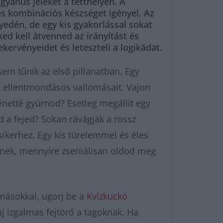
yanús jeleket a tetthelyen. A
és kombinációs készséget igényel. Az
dén, de egy kis gyakorlással sokat
ked kell átvenned az irányítást és
ervényeidet és leteszteli a logikádat.
em tűnik az első pillanatban. Egy
k ellentmondásos vallomásait. Vajon
énetté gyúrnod? Esetleg megállít egy
öd a fejed? Sokan rávágják a rossz
sikerhez. Egy kis türelemmel és éles
knek, mennyire zseniálisan oldod meg
 másokkal, ugorj be a
Kvízkuckó
j izgalmas fejtörő a tagoknak. Ha