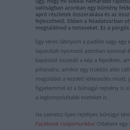
úgy, hogy mi sokkal hamarabb rájöttün
valóságban azonban egy bűntény felde
apró részletek összerakása és az öss
fejleszthető. Ebben a feladatsorban ol
megtalálnod a tetteseket. Ez a pörgős
Egy véres lábnyom a padlón vagy egy el
tapasztalt nyomozó azonban azonnal és
kapásból összeáll a kép a fejedben, am
pillanatra, amikor egy trükkös alibi cá
megoldást a kezdeti lelkesedés miatt, 
figyelemmel ez a bűnügyi rejtvény is
a legbonyolultabb eseteket is.
Ha szeretsz ilyen rejtélyes bűnügyi t
Facebook csoportunkba
! Odabent egy 