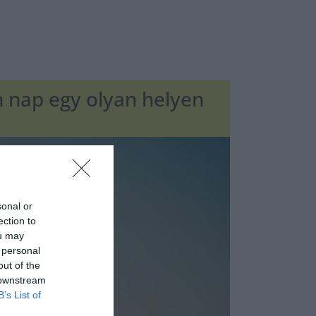
n nap egy olyan helyen
sonal or
ection to
ou may
 personal
out of the
 downstream
B’s List of