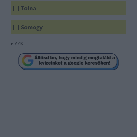
Tolna
Somogy
GYIK