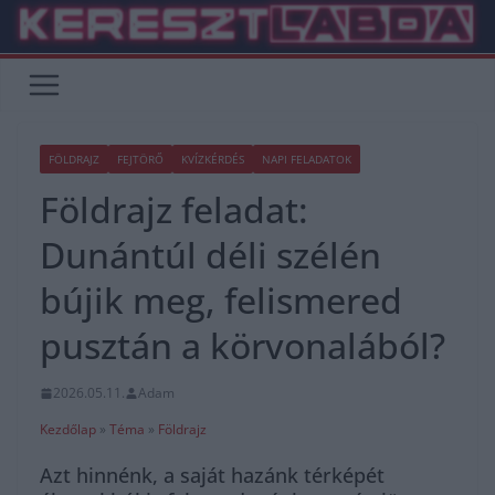
Skip
to
content
FÖLDRAJZ
FEJTÖRŐ
KVÍZKÉRDÉS
NAPI FELADATOK
Földrajz feladat:
Dunántúl déli szélén
bújik meg, felismered
pusztán a körvonalából?
2026.05.11.
Adam
Kezdőlap
»
Téma
»
Földrajz
Azt hinnénk, a saját hazánk térképét