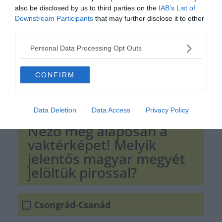
also be disclosed by us to third parties on the
IAB’s List of
Downstream Participants
that may further disclose it to other
third parties.
Personal Data Processing Opt Outs
CONFIRM
Data Deletion
Data Access
Privacy Policy
Nézd meg alaposan a
vaktérképet! Melyik
jelentős magyar megyét
jelöltük pirossal?
Csongrád-Csanád