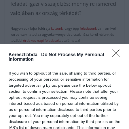
feladat igazi visszajelzés: mennyire ismered
valójában az ország térképét?
Nagyon sok fajta földrajz
kvízünk
, vagy épp
feladatunk
van, amivel
karbantarthatod az agytekervényeidet, csak nézz körül nálunk és
további
érdekes napi feladatok
at találhatsz!
Keresztlabda -
Do Not Process My Personal
Information
If you wish to opt-out of the sale, sharing to third parties, or
processing of your personal or sensitive information for
targeted advertising by us, please use the below opt-out
section to confirm your selection. Please note that after your
opt-out request is processed you may continue seeing
interest-based ads based on personal information utilized by
us or personal information disclosed to third parties prior to
Hirdetés
your opt-out. You may separately opt-out of the further
disclosure of your personal information by third parties on the
IAB’s list of downstream participants. This information may