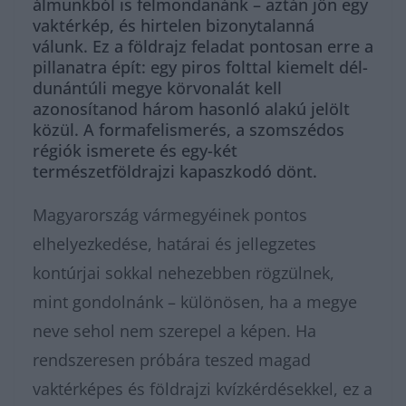
álmunkból is felmondanánk – aztán jön egy
vaktérkép, és hirtelen bizonytalanná
válunk. Ez a földrajz feladat pontosan erre a
pillanatra épít: egy piros folttal kiemelt dél-
dunántúli megye körvonalát kell
azonosítanod három hasonló alakú jelölt
közül. A formafelismerés, a szomszédos
régiók ismerete és egy-két
természetföldrajzi kapaszkodó dönt.
Magyarország vármegyéinek pontos
elhelyezkedése, határai és jellegzetes
kontúrjai sokkal nehezebben rögzülnek,
mint gondolnánk – különösen, ha a megye
neve sehol nem szerepel a képen. Ha
rendszeresen próbára teszed magad
vaktérképes és földrajzi kvízkérdésekkel, ez a