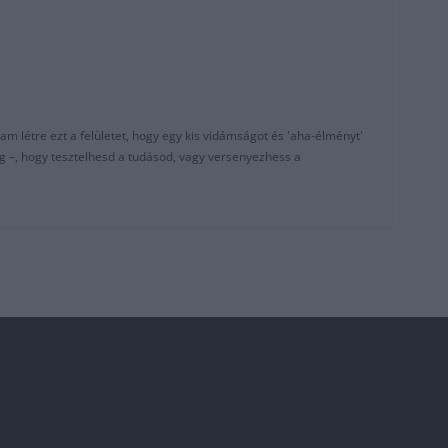
am létre ezt a felületet, hogy egy kis vidámságot és 'aha-élményt'
g –, hogy tesztelhesd a tudásod, vagy versenyezhess a