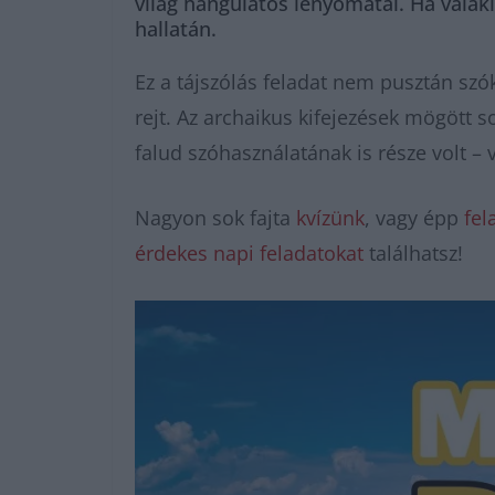
világ hangulatos lenyomatai. Ha valak
hallatán.
Ez a tájszólás feladat nem pusztán sz
rejt. Az archaikus kifejezések mögött 
falud szóhasználatának is része volt – 
Nagyon sok fajta
kvízünk
, vagy épp
fel
érdekes napi feladatokat
találhatsz!