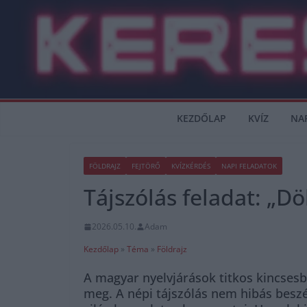
Skip
to
content
KEZDŐLAP
KVÍZ
NA
FÖLDRAJZ
FEJTÖRŐ
KVÍZKÉRDÉS
NAPI FELADATOK
Tájszólás feladat: „D
2026.05.10.
Adam
Kezdőlap
»
Téma
»
Földrajz
A magyar nyelvjárások titkos kincses
meg. A népi tájszólás nem hibás beszéd