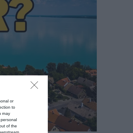
sonal or
ection to
ou may
 personal
out of the
 downstream