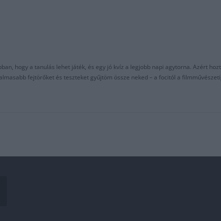
an, hogy a tanulás lehet játék, és egy jó kvíz a legjobb napi agytorna. Azért hozt
asabb fejtörőket és teszteket gyűjtöm össze neked – a focitól a filmművészeti