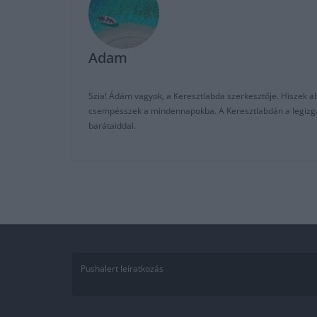
Adam
Szia! Ádám vagyok, a Keresztlabda szerkesztője. Hiszek abb
csempésszek a mindennapokba. A Keresztlabdán a legizgalm
barátaiddal.
Pushalert leíratkozás