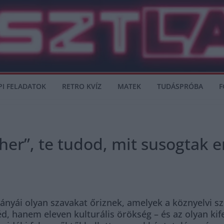
PI FELADATOK
RETRO KVÍZ
MATEK
TUDÁSPRÓBA
F
öher”, te tudod, mit susogtak e
bányái olyan szavakat őriznek, amelyek a köznyelvi 
, hanem eleven kulturális örökség – és az olyan kife