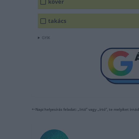
kövér
takács
GYIK
Napi helyesírás feladat: „Irtó” vagy „írtó”, te melyiket írn