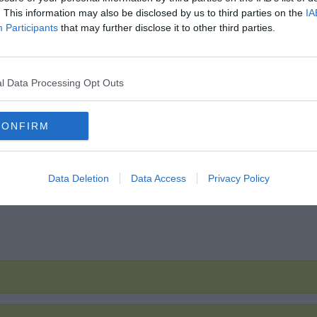
Hirdetés
. This information may also be disclosed by us to third parties on the
IA
Participants
that may further disclose it to other third parties.
l Data Processing Opt Outs
CONFIRM
Data Deletion
Data Access
Privacy Policy