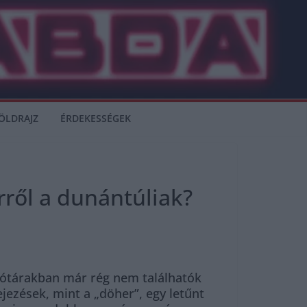
ÖLDRAJZ
ÉRDEKESSÉGEK
rről a dunántúliak?
szótárakban már rég nem találhatók
jezések, mint a „döher”, egy letűnt