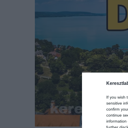
Keresztla
If you wish 
sensitive in
confirm you
continue se
information 
further disc