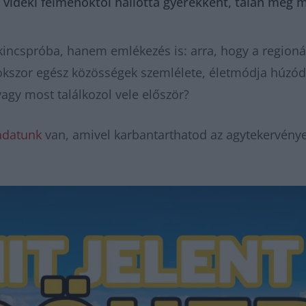
i vidéki felmenőktől hallotta gyerekként, talán még 
ókincspróba, hanem emlékezés is: arra, hogy a region
sokszor egész közösségek szemlélete, életmódja húzód
vagy most találkozol vele először?
adatunk
van, amivel karbantarthatod az agytekervénye