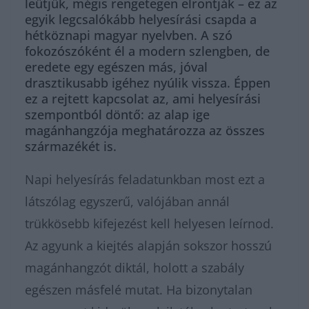
leütjük, mégis rengetegen elrontják – ez az
egyik legcsalókább helyesírási csapda a
hétköznapi magyar nyelvben. A szó
fokozószóként él a modern szlengben, de
eredete egy egészen más, jóval
drasztikusabb igéhez nyúlik vissza. Éppen
ez a rejtett kapcsolat az, ami helyesírási
szempontból döntő: az alap ige
magánhangzója meghatározza az összes
származékét is.
Napi helyesírás feladatunkban most ezt a
látszólag egyszerű, valójában annál
trükkösebb kifejezést kell helyesen leírnod.
Az agyunk a kiejtés alapján sokszor hosszú
magánhangzót diktál, holott a szabály
egészen másfelé mutat. Ha bizonytalan