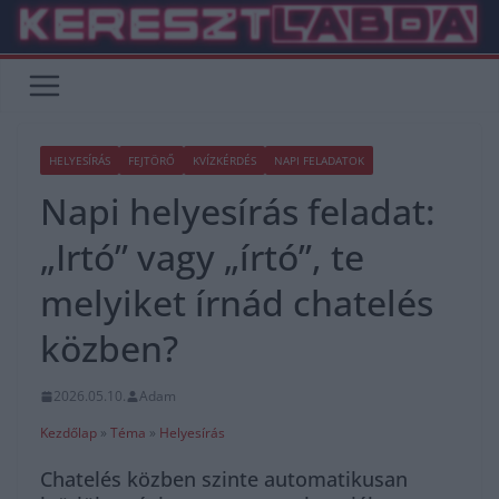
Skip
to
content
HELYESÍRÁS
FEJTÖRŐ
KVÍZKÉRDÉS
NAPI FELADATOK
Napi helyesírás feladat:
„Irtó” vagy „írtó”, te
melyiket írnád chatelés
közben?
2026.05.10.
Adam
Kezdőlap
»
Téma
»
Helyesírás
Chatelés közben szinte automatikusan