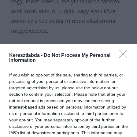
vagy, most kiderül, melyik táborba tartozol –
azok közé, akik jól tudják, vagy azok közé,
akiket ez a szó eddig minden alkalommal
megtévesztett.
Nagyon sokféle
kvízünk
van, amivel
Keresztlabda -
Do Not Process My Personal
karbantarthatod az agytekervényeidet, csak
Information
nézz körül nálunk és
további érdekes
If you wish to opt-out of the sale, sharing to third parties, or
napi játékokat találhatsz
.
processing of your personal or sensitive information for
targeted advertising by us, please use the below opt-out
section to confirm your selection. Please note that after your
opt-out request is processed you may continue seeing
interest-based ads based on personal information utilized by
us or personal information disclosed to third parties prior to
your opt-out. You may separately opt-out of the further
disclosure of your personal information by third parties on the
IAB’s list of downstream participants. This information may