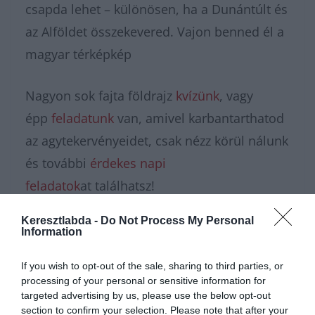
csapda lehet – különösen, ha a Dunántúlt és
az Alföldet összekevered. Vajon benned él a
magyar térképkép
Nagyon sok fajta földrajz
kvízünk
, vagy
épp
feladatunk
van, amivel karbantarthatod
az agytekervényeidet, csak nézz körül nálunk
és további
érdekes napi
feladatok
at találhatsz!
Keresztlabda -
Do Not Process My Personal
Information
If you wish to opt-out of the sale, sharing to third parties, or
processing of your personal or sensitive information for
targeted advertising by us, please use the below opt-out
section to confirm your selection. Please note that after your