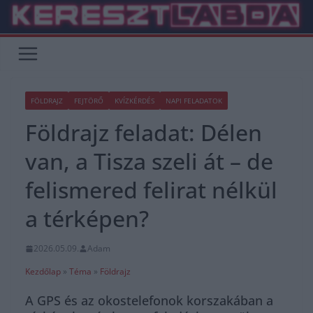
Skip
to
content
FÖLDRAJZ
FEJTÖRŐ
KVÍZKÉRDÉS
NAPI FELADATOK
Földrajz feladat: Délen
van, a Tisza szeli át – de
felismered felirat nélkül
a térképen?
2026.05.09.
Adam
Kezdőlap
»
Téma
»
Földrajz
A GPS és az okostelefonok korszakában a