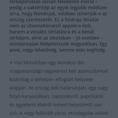
térképolvasás lassan feledésbe merül –
pedig a vaktérkép az egyik legjobb módszer
arra, hogy felmérjük, valóban ismerjük-e az
ország szerkezetét. Ez a földrajz feladat
nem az útvonaltervező appokra épít,
hanem a vizuális térlátásra és a belső
térképre, amit az iskolában – jó esetben –
mindannyian felépítettünk magunkban. Egy
pont, négy lehetőség, semmi más segítség.
A mai kihívásban egy ikonikus dél-
magyarországi nagyvárost kell azonosítanod
kizárólag a térképen elfoglalt helyzete
alapján. Az ország déli határsávján, egy nagy
folyó kanyarjában, napsütésről, paprikáról
és egyetemi életről ismert helyszínről van
szó. A négy felkínált város mindegyike valódi