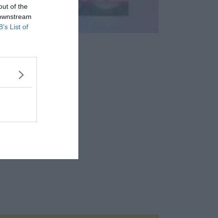
out of the
 downstream
B’s List of