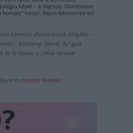
tológia képei – a thyrsus, Dionüszosz
a homály” honol. Vajon felismered ezt
kolai kötelező olvasmányok világába –
erenc, Berzsenyi Dániel. Az igazi
és ki viselte a „niklai remete”
álunk és
további érdekes