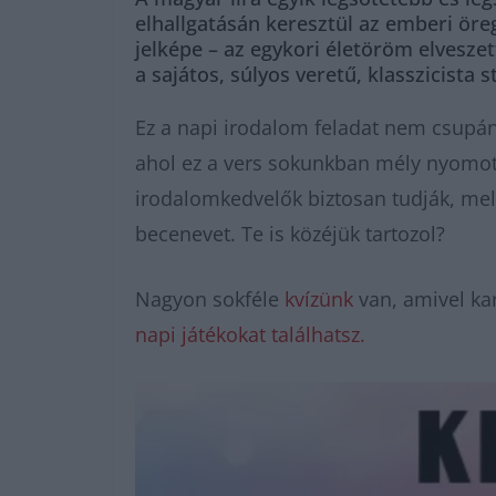
elhallgatásán keresztül az emberi öre
jelképe – az egykori életöröm elvesze
a sajátos, súlyos veretű, klasszicista st
Ez a napi irodalom feladat nem csupán
ahol ez a vers sokunkban mély nyomot h
irodalomkedvelők biztosan tudják, melyi
becenevet. Te is közéjük tartozol?
Nagyon sokféle
kvízünk
van, amivel kar
napi játékokat találhatsz.