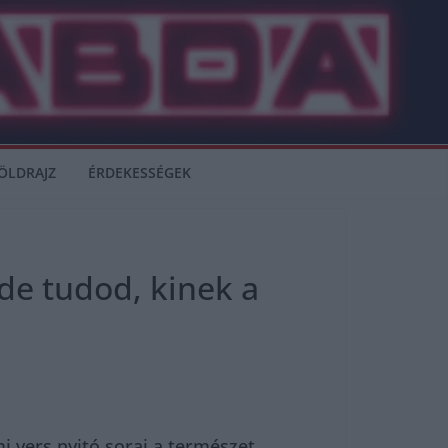
ÖLDRAJZ
ÉRDEKESSÉGEK
 de tudod, kinek a
i vers nyitó sorai a természet