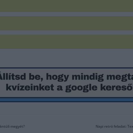
nántúli megyét?
Napi retró feladat: Te