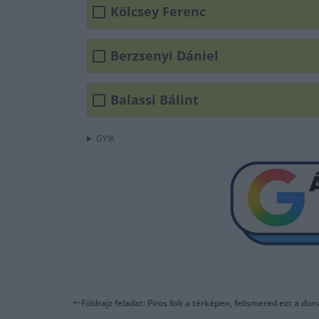
Kölcsey Ferenc
Berzsenyi Dániel
Balassi Bálint
GYIK
Földrajz feladat: Piros folt a térképen, felismered ezt a du