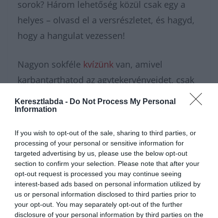
sorok? Három lehetőség közül csak egy a
helyes – olvasd el a versrészletet, és hagyd,
hogy a hangulat vezessen!
Nagyon sokféle
kvízünk
van, amivel
karbantarthatod az agytekervényeidet, csak
nézz körül nálunk és
további érdekes
Keresztlabda -
Do Not Process My Personal
Information
napi játékokat találhatsz.
If you wish to opt-out of the sale, sharing to third parties, or
processing of your personal or sensitive information for
targeted advertising by us, please use the below opt-out
section to confirm your selection. Please note that after your
opt-out request is processed you may continue seeing
interest-based ads based on personal information utilized by
us or personal information disclosed to third parties prior to
your opt-out. You may separately opt-out of the further
disclosure of your personal information by third parties on the