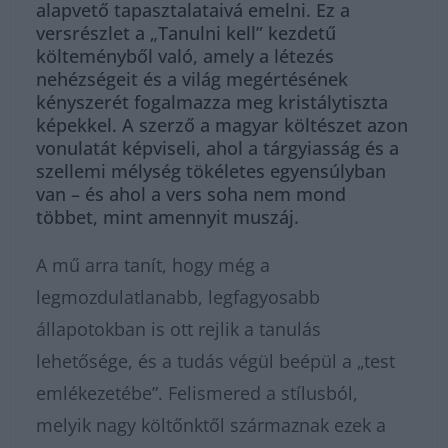
alapvető tapasztalataivá emelni. Ez a
versrészlet a „Tanulni kell” kezdetű
költeményből való, amely a létezés
nehézségeit és a világ megértésének
kényszerét fogalmazza meg kristálytiszta
képekkel. A szerző a magyar költészet azon
vonulatát képviseli, ahol a tárgyiasság és a
szellemi mélység tökéletes egyensúlyban
van – és ahol a vers soha nem mond
többet, mint amennyit muszáj.
A mű arra tanít, hogy még a
legmozdulatlanabb, legfagyosabb
állapotokban is ott rejlik a tanulás
lehetősége, és a tudás végül beépül a „test
emlékezetébe”. Felismered a stílusból,
melyik nagy költőnktől származnak ezek a