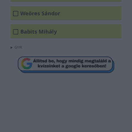
Weöres Sándor
Babits Mihály
GYIK