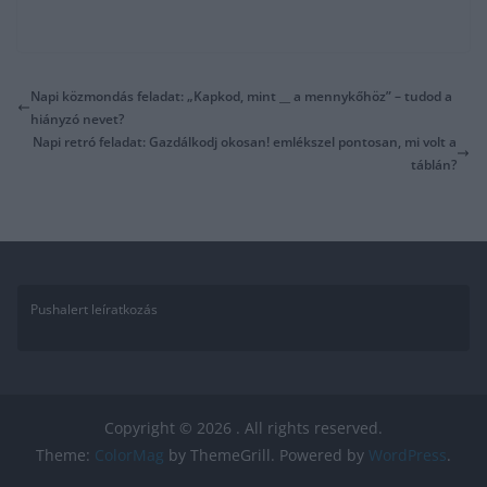
Napi közmondás feladat: „Kapkod, mint __ a mennykőhöz” – tudod a
hiányzó nevet?
Napi retró feladat: Gazdálkodj okosan! emlékszel pontosan, mi volt a
táblán?
Pushalert leíratkozás
Copyright © 2026
. All rights reserved.
Theme:
ColorMag
by ThemeGrill. Powered by
WordPress
.