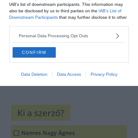
IAB’s list of downstream participants. This information may
also be disclosed by us to third parties on the
IAB’s List of
Hirdetés
Downstream Participants
that may further disclose it to other
third parties.
Personal Data Processing Opt Outs
CONFIRM
Data Deletion
Data Access
Privacy Policy
Ki a szerző?
Nemes Nagy Ágnes