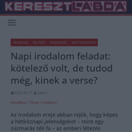
Skip
to
content
IRODALOM
FEJTÖRŐ
KVÍZKÉRDÉS
NAPI FELADATOK
Napi irodalom feladat:
kötelező volt, de tudod
még, kinek a verse?
2026.04.17.
Adam
Kezdőlap
»
Téma
»
Irodalom
Az irodalom ereje abban rejlik, hogy képes
a hétköznapi jelenségeket – mint egy
zúzmarás téli fa – az emberi létezés