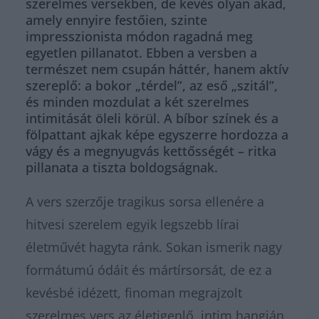
szerelmes versekben, de kevés olyan akad,
amely ennyire festőien, szinte
impresszionista módon ragadná meg
egyetlen pillanatot. Ebben a versben a
természet nem csupán háttér, hanem aktív
szereplő: a bokor „térdel”, az eső „szitál”,
és minden mozdulat a két szerelmes
intimitását öleli körül. A bíbor színek és a
fölpattant ajkak képe egyszerre hordozza a
vágy és a megnyugvás kettősségét – ritka
pillanata a tiszta boldogságnak.
A vers szerzője tragikus sorsa ellenére a
hitvesi szerelem egyik legszebb lírai
életművét hagyta ránk. Sokan ismerik nagy
formátumú ódáit és mártírsorsát, de ez a
kevésbé idézett, finoman megrajzolt
szerelmes vers az életigenlő, intim hangján