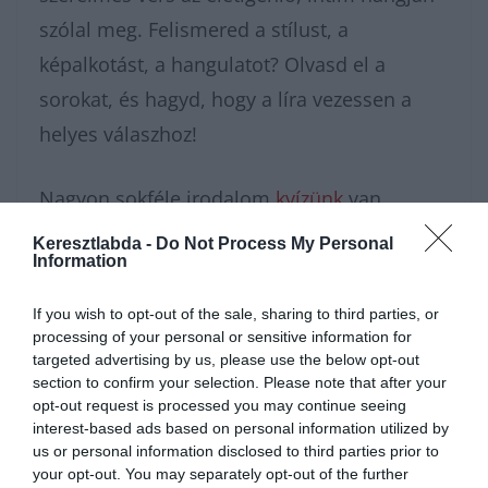
szólal meg. Felismered a stílust, a
képalkotást, a hangulatot? Olvasd el a
sorokat, és hagyd, hogy a líra vezessen a
helyes válaszhoz!
Nagyon sokféle irodalom
kvízünk
van,
amivel karbantarthatod az
Keresztlabda -
Do Not Process My Personal
Information
agytekervényeidet, csak nézz körül nálunk
és
további érdekes napi játékokat találhatsz.
If you wish to opt-out of the sale, sharing to third parties, or
processing of your personal or sensitive information for
targeted advertising by us, please use the below opt-out
section to confirm your selection. Please note that after your
opt-out request is processed you may continue seeing
interest-based ads based on personal information utilized by
us or personal information disclosed to third parties prior to
your opt-out. You may separately opt-out of the further