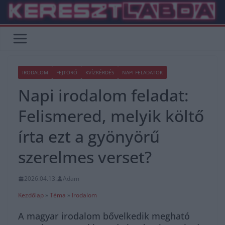
Skip
to
content
IRODALOM
FEJTÖRŐ
KVÍZKÉRDÉS
NAPI FELADATOK
Napi irodalom feladat:
Felismered, melyik költő
írta ezt a gyönyörű
szerelmes verset?
2026.04.13.
Adam
Kezdőlap
»
Téma
»
Irodalom
A magyar irodalom bővelkedik megható