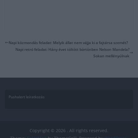
Napi közmondás feladat: Melyik állat nem vájja ki a fajtársa szemét?
Napi retró feladat: Hány évet töltött börtönben Nelson Mandela?
Sokan mellényúlnak
Pushalert leíratkozás
Copyright © 2026
. All rights reserved.