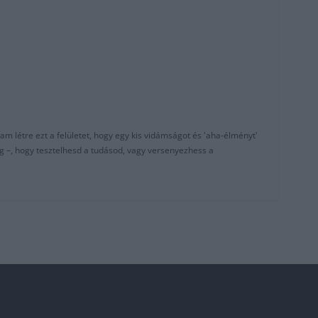
am létre ezt a felületet, hogy egy kis vidámságot és 'aha-élményt'
g –, hogy tesztelhesd a tudásod, vagy versenyezhess a