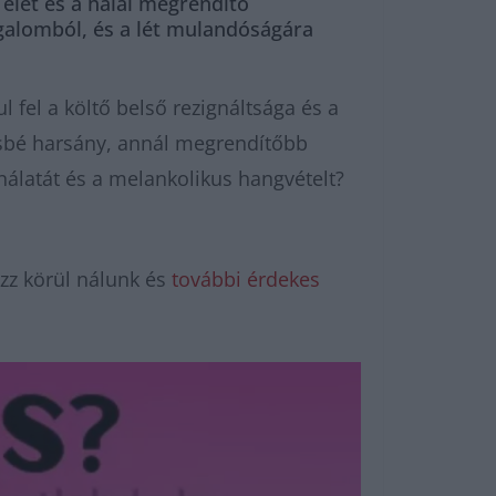
élet és a halál megrendítő
ugalomból, és a lét mulandóságára
ul fel a költő belső rezignáltsága és a
ésbé harsány, annál megrendítőbb
nálatát és a melankolikus hangvételt?
zz körül nálunk és
további érdekes