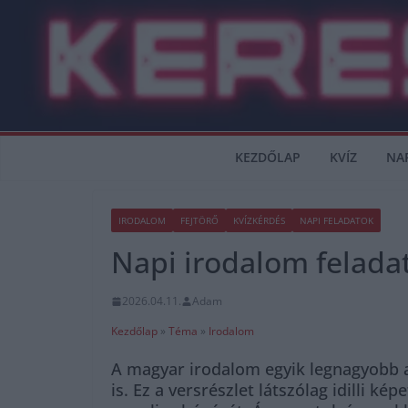
Skip
to
content
KEZDŐLAP
KVÍZ
NA
IRODALOM
FEJTÖRŐ
KVÍZKÉRDÉS
NAPI FELADATOK
Napi irodalom feladat
2026.04.11.
Adam
Kezdőlap
»
Téma
»
Irodalom
A magyar irodalom egyik legnagyobb al
is. Ez a versrészlet látszólag idilli ké