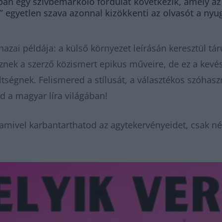
ban egy szívbemarkoló fordulat következik, amely az 
 egyetlen szava azonnal kizökkenti az olvasót a ny
 hazai példája: a külső környezet leírásán keresztül tár
eznek a szerző közismert epikus műveire, de ez a kev
ltségnek. Felismered a stílusát, a választékos szóhasz
d a magyar líra világában!
amivel karbantarthatod az agytekervényeidet, csak né