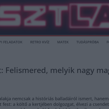
PI FELADATOK
RETRO KVÍZ
MATEK
TUDÁSPRÓBA
F
: Felismered, melyik nagy mag
akja nemcsak a históriás balladáiról ismert, hanem m
pet fest: a költő a kertjében dolgozgat, élvezi a csend