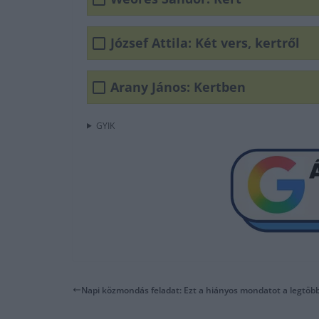
József Attila: Két vers, kertről
Arany János: Kertben
GYIK
Napi közmondás feladat: Ezt a hiányos mondatot a legtöbbe