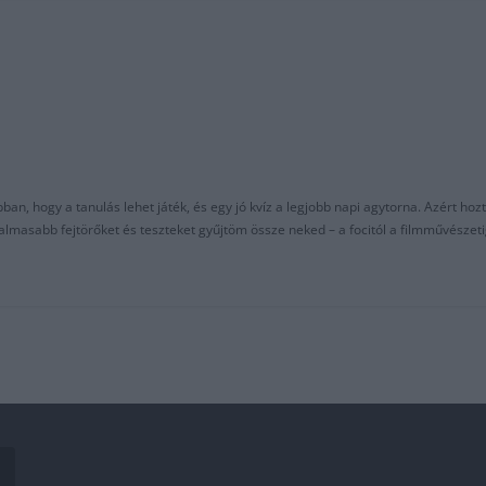
an, hogy a tanulás lehet játék, és egy jó kvíz a legjobb napi agytorna. Azért hozt
asabb fejtörőket és teszteket gyűjtöm össze neked – a focitól a filmművészeti