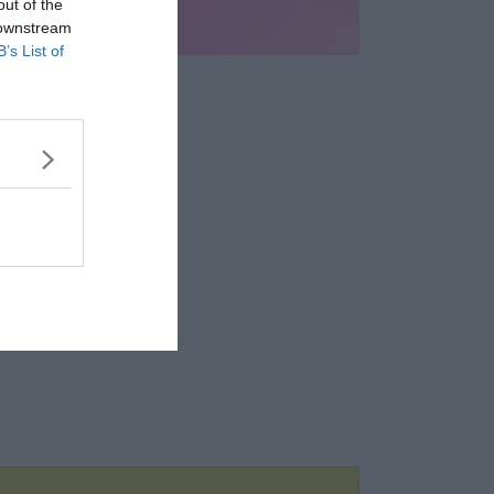
out of the
 downstream
B’s List of