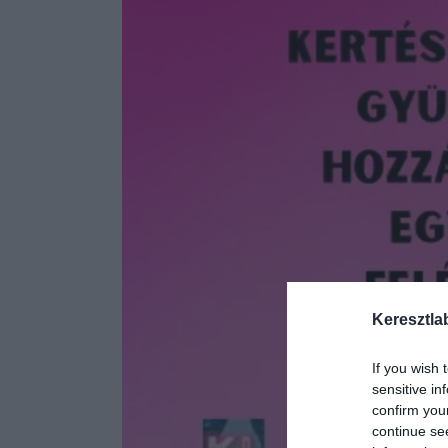
Keresztla
If you wish 
sensitive in
confirm you
continue se