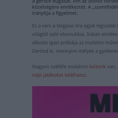
a gerlice búgását. Ám az utolsó sorok
közelségére emlékeztet. A „szemfödél”
irányítja a figyelmet.
Ez a vers a tárgyias líra egyik legszebb
világtól való elvonulása. Sokan emlék
alkotás igazi próbája az irodalmi műve
Derítsd ki, mennyire mélyek a gyökerei
Nagyon sokféle irodalom
kvízünk
van, 
napi játékokat találhatsz.