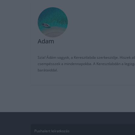
Adam
Szia! Ádám vagyok, a Keresztlabda szerkesztője. Hiszek abb
csempésszek a mindennapokba. A Keresztlabdán a legizgalm
barátaiddal.
Pushalert leíratkozás