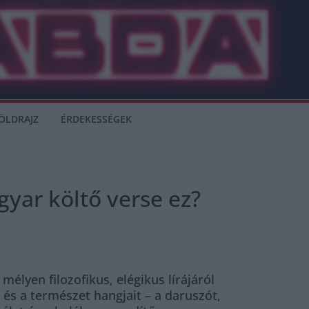
ÖLDRAJZ
ÉRDEKESSÉGEK
yar költő verse ez?
élyen filozofikus, elégikus lírájáról
et és a természet hangjait – a daruszót,