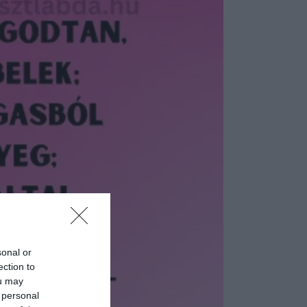
sonal or
ection to
ou may
 personal