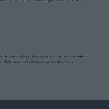
ladat: Csengetett, …? Emlékszel a legendás sorozat címére?
am létre ezt a felületet, hogy egy kis vidámságot és 'aha-élményt'
g –, hogy tesztelhesd a tudásod, vagy versenyezhess a