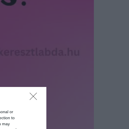
sonal or
ection to
ou may