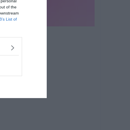
 personal
out of the
 downstream
B’s List of