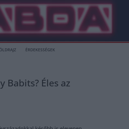
ÖLDRAJZ
ÉRDEKESSÉGEK
y Babits? Éles az
 évszázadokkal később is elevenen