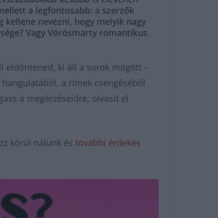
mellett a legfontosabb: a szerzők
g kellene nevezni, hogy melyik nagy
élysége? Vagy Vörösmarty romantikus
l eldöntened, ki áll a sorok mögött –
k hangulatából, a rímek csengéséből
lgass a megérzéseidre, olvasd el
zz körül nálunk és
további érdekes