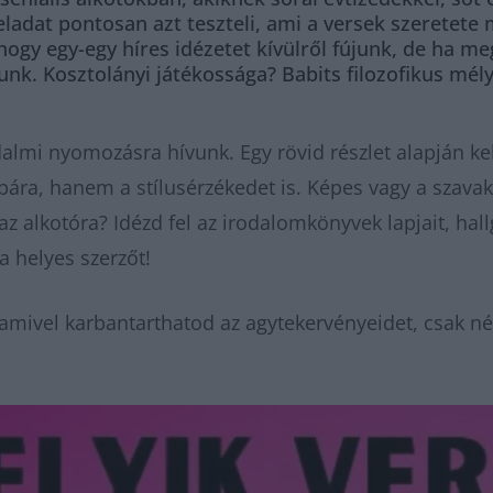
ladat pontosan azt teszteli, ami a versek szeretete 
hogy egy-egy híres idézetet kívülről fújunk, de ha me
dunk. Kosztolányi játékossága? Babits filozofikus m
almi nyomozásra hívunk. Egy rövid részlet alapján kel
ára, hanem a stílusérzékedet is. Képes vagy a szava
az alkotóra? Idézd fel az irodalomkönyvek lapjait, hal
a helyes szerzőt!
amivel karbantarthatod az agytekervényeidet, csak né