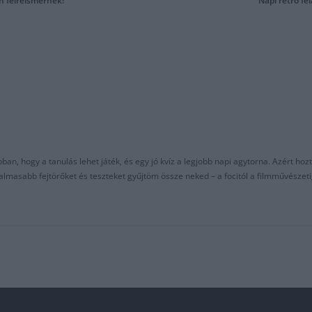
n félreismernek!
Napi retró fe
an, hogy a tanulás lehet játék, és egy jó kvíz a legjobb napi agytorna. Azért hozt
asabb fejtörőket és teszteket gyűjtöm össze neked – a focitól a filmművészeti