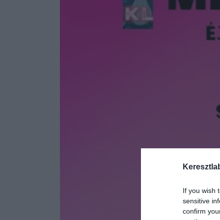
Keresztla
If you wish 
sensitive in
confirm you