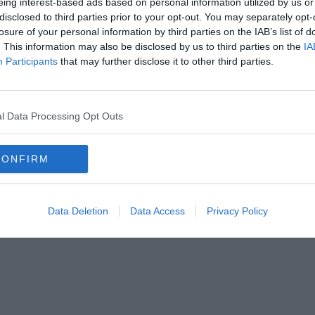
eing interest-based ads based on personal information utilized by us or
disclosed to third parties prior to your opt-out. You may separately opt-
losure of your personal information by third parties on the IAB’s list of
. This information may also be disclosed by us to third parties on the
IA
Participants
that may further disclose it to other third parties.
Hirdetés
l Data Processing Opt Outs
CONFIRM
Data Deletion
Data Access
Privacy Policy