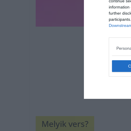
continue se
information 
further disc
participants
Downstream 
Persona
Melyik vers?