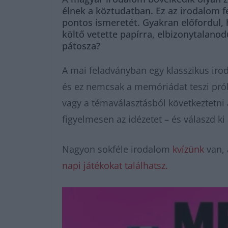
élnek a köztudatban. Ez az irodalom fe
pontos ismeretét. Gyakran előfordul, 
költő vetette papírra, elbizonytalano
pátosza?
A mai feladványban egy klasszikus irod
és ez nemcsak a memóriádat teszi prób
vagy a témaválasztásból következtetni 
figyelmesen az idézetet – és válaszd ki 
Nagyon sokféle irodalom
kvízünk
van, 
napi játékokat találhatsz.