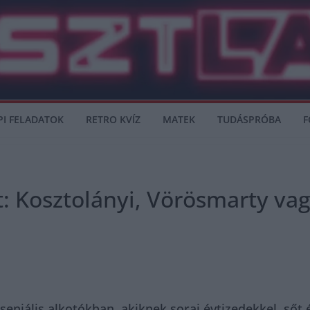
PI FELADATOK
RETRO KVÍZ
MATEK
TUDÁSPRÓBA
F
: Kosztolányi, Vörösmarty vag
eniális alkotókban, akiknek sorai évtizedekkel, sőt