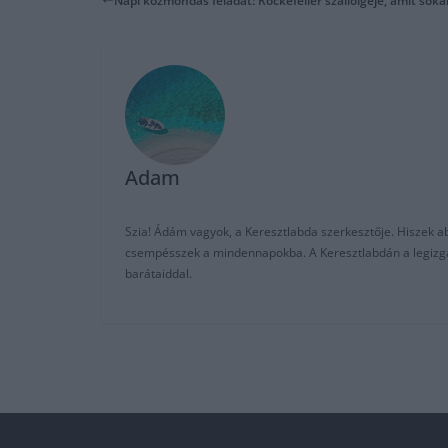
Napi közmondás feladat: Rockefeller szállóigéje, amit soka
Adam
Szia! Ádám vagyok, a Keresztlabda szerkesztője. Hiszek abb
csempésszek a mindennapokba. A Keresztlabdán a legizgalm
barátaiddal.