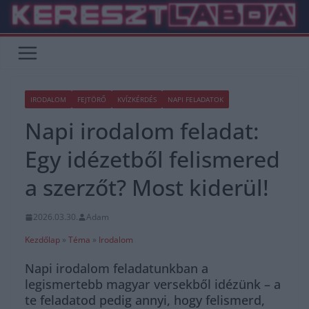
Skip
to
content
IRODALOM
FEJTÖRŐ
KVÍZKÉRDÉS
NAPI FELADATOK
Napi irodalom feladat:
Egy idézetből felismered
a szerzőt? Most kiderül!
2026.03.30.
Adam
Kezdőlap
»
Téma
»
Irodalom
Napi irodalom feladatunkban a
legismertebb magyar versekből idézünk – a
te feladatod pedig annyi, hogy felismerd,