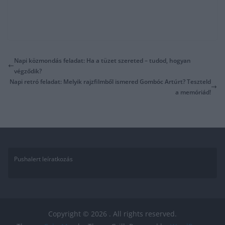
Napi közmondás feladat: Ha a tüzet szereted – tudod, hogyan
végződik?
Napi retró feladat: Melyik rajzfilmből ismered Gombóc Artúrt? Teszteld
a memóriád!
Pushalert leíratkozás
Copyright © 2026
. All rights reserved.