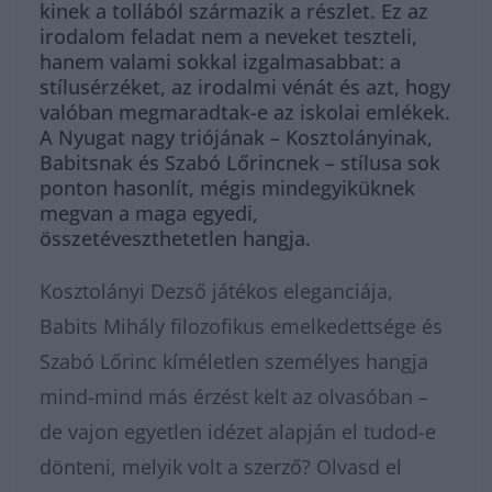
kinek a tollából származik a részlet. Ez az
irodalom feladat nem a neveket teszteli,
hanem valami sokkal izgalmasabbat: a
stílusérzéket, az irodalmi vénát és azt, hogy
valóban megmaradtak-e az iskolai emlékek.
A Nyugat nagy triójának – Kosztolányinak,
Babitsnak és Szabó Lőrincnek – stílusa sok
ponton hasonlít, mégis mindegyiküknek
megvan a maga egyedi,
összetéveszthetetlen hangja.
Kosztolányi Dezső játékos eleganciája,
Babits Mihály filozofikus emelkedettsége és
Szabó Lőrinc kíméletlen személyes hangja
mind-mind más érzést kelt az olvasóban –
de vajon egyetlen idézet alapján el tudod-e
dönteni, melyik volt a szerző? Olvasd el