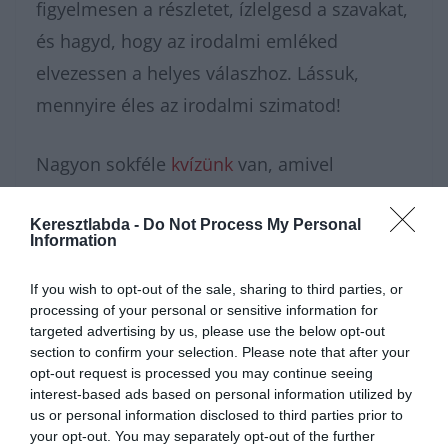
figyelmesen a részletet, ízlelgesd a szavakat,
és hagyd, hogy az irodalmi emléked
elvezessen a helyes válaszhoz. Lássuk,
mennyire éles az irodalmi szimatod!
Nagyon sokféle
kvízünk
van, amivel
karbantarthatod az agytekervényeidet, csak
Keresztlabda -
Do Not Process My Personal
nézz körül nálunk és
további érdekes
Information
napi játékokat találhatsz.
If you wish to opt-out of the sale, sharing to third parties, or
processing of your personal or sensitive information for
targeted advertising by us, please use the below opt-out
section to confirm your selection. Please note that after your
opt-out request is processed you may continue seeing
interest-based ads based on personal information utilized by
us or personal information disclosed to third parties prior to
your opt-out. You may separately opt-out of the further