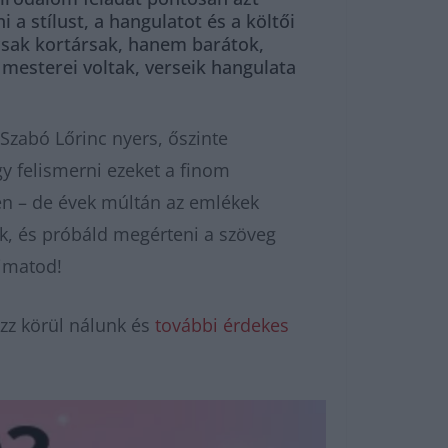
i a stílust, a hangulatot és a költői
mcsak kortársak, hanem barátok,
 mesterei voltak, verseik hangulata
Szabó Lőrinc nyers, őszinte
y felismerni ezeket a finom
en – de évek múltán az emlékek
k, és próbáld megérteni a szöveg
zimatod!
zz körül nálunk és
további érdekes