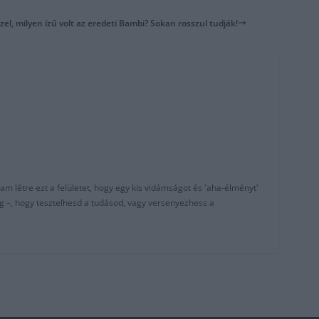
zel, milyen ízű volt az eredeti Bambi? Sokan rosszul tudják!
am létre ezt a felületet, hogy egy kis vidámságot és 'aha-élményt'
g –, hogy tesztelhesd a tudásod, vagy versenyezhess a