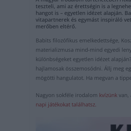
teszteli, ami az érettségin is a legneh
hangot is – egyetlen idézet alapján. 
vitapartnerek és egymást inspiráló ve
merőben eltérő.
Babits filozófikus emelkedettsége, Kos
materializmusa mind-mind egyedi lenyo
különbségeket egyetlen idézet alapjá
hajlamosak összemosódni. Állj meg egy
mögötti hangulatot. Ha megvan a tipped
Nagyon sokféle irodalom
kvízünk
van, 
napi játékokat találhatsz.