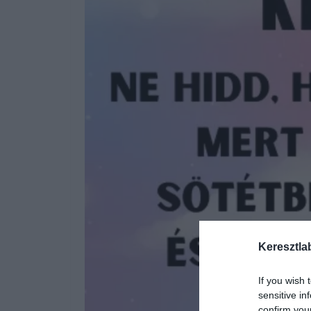
Keresztla
If you wish 
sensitive in
confirm you