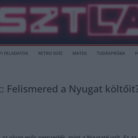
PI FELADATOK
RETRO KVÍZ
MATEK
TUDÁSPRÓBA
F
: Felismered a Nyugat költőit
 az olyan erős nemzedék, mint a Nyugaté volt. Ez az