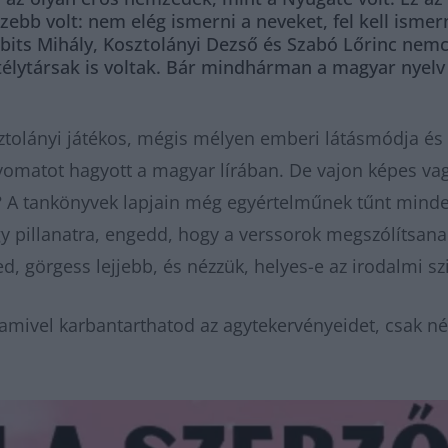
ezebb volt: nem elég ismerni a neveket, fel kell ismern
Babits Mihály, Kosztolányi Dezső és Szabó Lőrinc ne
télytársak is voltak. Bár mindhárman a magyar nyelv
ztolányi játékos, mégis mélyen emberi látásmódja és 
matot hagyott a magyar lírában. De vajon képes vag
n? A tankönyvek lapjain még egyértelműnek tűnt mind
 pillanatra, engedd, hogy a verssorok megszólítsana
, görgess lejjebb, és nézzük, helyes-e az irodalmi s
amivel karbantarthatod az agytekervényeidet, csak né