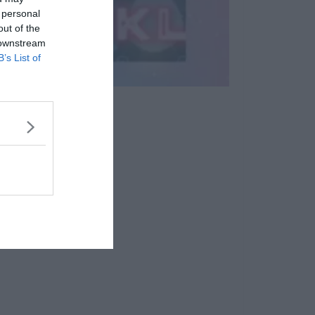
 personal
out of the
 downstream
B’s List of