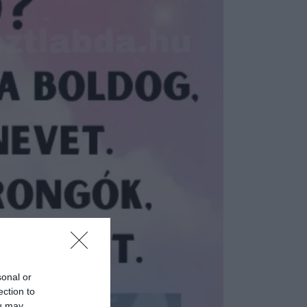
sonal or
ection to
ou may