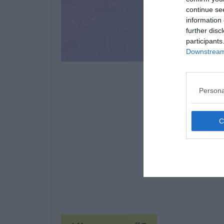
continue se
information 
further disc
participants
Downstream 
Persona