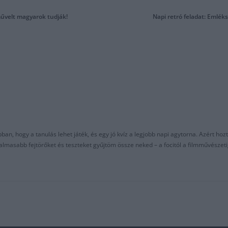
űvelt magyarok tudják!
Napi retró feladat: Emléks
an, hogy a tanulás lehet játék, és egy jó kvíz a legjobb napi agytorna. Azért hozt
asabb fejtörőket és teszteket gyűjtöm össze neked – a focitól a filmművészeti