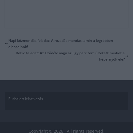
Napi közmondás feladat: A rozsdás mondat, amin a legtöbben
elhasalnak!
Retró feladat: Az Ötödölő vagy az Egy perc terc ültetett minket a
képernyők elé?
Pushalert leíratkozás
Copyright © 2026
. All rights reserved.