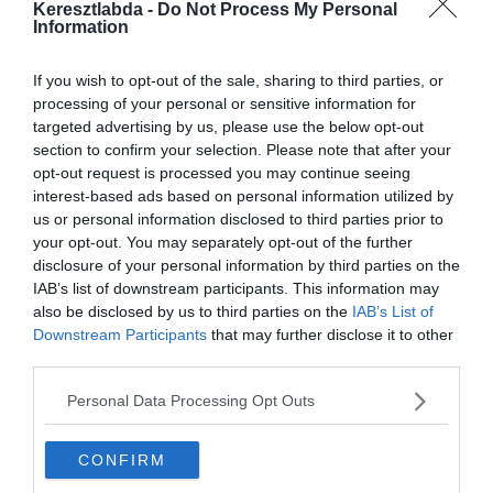
Keresztlabda -
Do Not Process My Personal
kiválasztani a négy opció közül az egyetlen
Information
tökéletes megoldást?
If you wish to opt-out of the sale, sharing to third parties, or
processing of your personal or sensitive information for
Nagyon sokféle irodalom
kvízünk
van,
targeted advertising by us, please use the below opt-out
section to confirm your selection. Please note that after your
amivel karbantarthatod az
opt-out request is processed you may continue seeing
interest-based ads based on personal information utilized by
agytekervényeidet, csak nézz körül nálunk
us or personal information disclosed to third parties prior to
és
további érdekes napi játékokat találhatsz.
your opt-out. You may separately opt-out of the further
disclosure of your personal information by third parties on the
IAB’s list of downstream participants. This information may
also be disclosed by us to third parties on the
IAB’s List of
Downstream Participants
that may further disclose it to other
third parties.
Personal Data Processing Opt Outs
CONFIRM