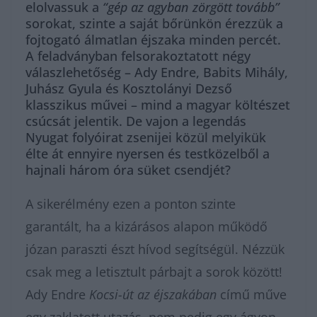
elolvassuk a
“gép az agyban zörgött tovább”
sorokat, szinte a saját bőrünkön érezzük a
fojtogató álmatlan éjszaka minden percét.
A feladványban felsorakoztatott négy
válaszlehetőség – Ady Endre, Babits Mihály,
Juhász Gyula és Kosztolányi Dezső
klasszikus művei – mind a magyar költészet
csúcsát jelentik. De vajon a legendás
Nyugat folyóirat zsenijei közül melyikük
élte át ennyire nyersen és testközelből a
hajnali három óra süket csendjét?
A sikerélmény ezen a ponton szinte
garantált, ha a kizárásos alapon működő
józan paraszti észt hívod segítségül. Nézzük
csak meg a letisztult párbajt a sorok között!
Ady Endre
Kocsi-út az éjszakában
című műve