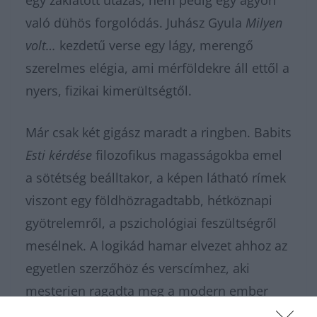
egy zaklatott utazás, nem pedig egy ágyon
való dühös forgolódás. Juhász Gyula
Milyen
volt…
kezdetű verse egy lágy, merengő
szerelmes elégia, ami mérföldekre áll ettől a
nyers, fizikai kimerültségtől.
Már csak két gigász maradt a ringben. Babits
Esti kérdése
filozofikus magasságokba emel
a sötétség beálltakor, a képen látható rímek
viszont egy földhözragadtabb, hétköznapi
gyötrelemről, a pszichológiai feszültségről
mesélnek. A logikád hamar elvezet ahhoz az
egyetlen szerzőhöz és verscímhez, aki
mesterien ragadta meg a modern ember
túlpörgetett elméjét. Készen állsz