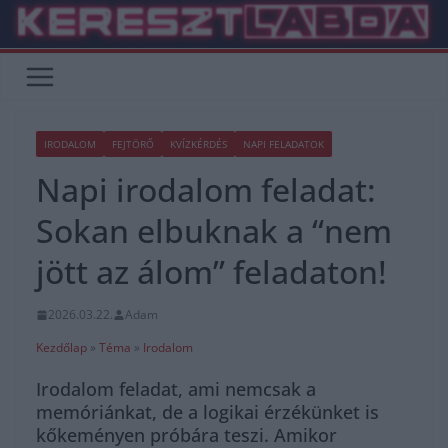
Skip
to
content
IRODALOM
FEJTÖRŐ
KVÍZKÉRDÉS
NAPI FELADATOK
Napi irodalom feladat:
Sokan elbuknak a “nem
jött az álom” feladaton!
2026.03.22.
Adam
Kezdőlap
»
Téma
»
Irodalom
Irodalom feladat, ami nemcsak a
memóriánkat, de a logikai érzékünket is
kőkeményen próbára teszi. Amikor