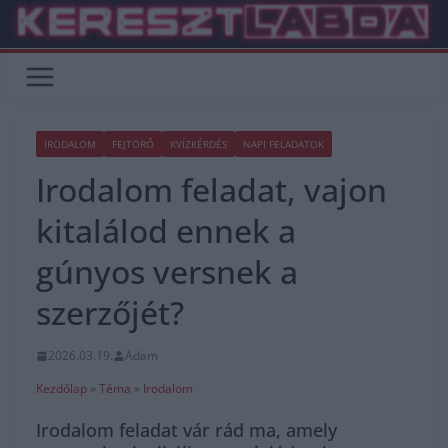
Skip
to
content
IRODALOM
FEJTÖRŐ
KVÍZKÉRDÉS
NAPI FELADATOK
Irodalom feladat, vajon
kitalálod ennek a
gúnyos versnek a
szerzőjét?
2026.03.19.
Adam
Kezdőlap
»
Téma
»
Irodalom
Irodalom feladat vár rád ma, amely