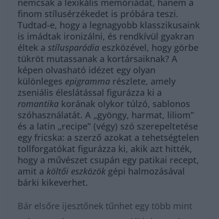
nemcsak a lexikális memóriádat, hanem a
finom stílusérzékedet is próbára teszi.
Tudtad-e, hogy a legnagyobb klasszikusaink
is imádtak ironizálni, és rendkívül gyakran
éltek a
stílusparódia
eszközével, hogy görbe
tükröt mutassanak a kortársaiknak? A
képen olvasható idézet egy olyan
különleges
epigramma
részlete, amely
zseniális éleslátással figurázza ki a
romantika
korának olykor túlzó, sablonos
szóhasználatát. A „gyöngy, harmat, liliom”
és a latin „recipe” (végy) szó szerepeltetése
egy fricska: a szerző azokat a tehetségtelen
tollforgatókat figurázza ki, akik azt hitték,
hogy a művészet csupán egy patikai recept,
amit a
költői eszközök
gépi halmozásával
bárki kikeverhet.
Bár elsőre ijesztőnek tűnhet egy több mint