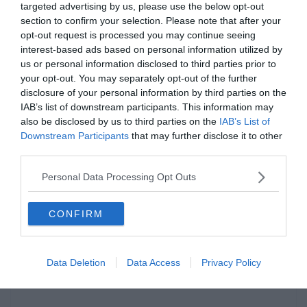
amivel karbantarthatod az
targeted advertising by us, please use the below opt-out
agytekervényeidet, csak nézz körül nálunk
section to confirm your selection. Please note that after your
opt-out request is processed you may continue seeing
és
további érdekes napi játékokat találhatsz.
interest-based ads based on personal information utilized by
us or personal information disclosed to third parties prior to
your opt-out. You may separately opt-out of the further
disclosure of your personal information by third parties on the
IAB’s list of downstream participants. This information may
also be disclosed by us to third parties on the
IAB’s List of
Downstream Participants
that may further disclose it to other
third parties.
Personal Data Processing Opt Outs
CONFIRM
Hirdetés
Data Deletion
Data Access
Privacy Policy