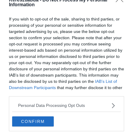
Information
emlékezetedet, merülj el egy kicsit a
nosztalgiában, és bizonyítsd be, hogy a
If you wish to opt-out of the sale, sharing to third parties, or
processing of your personal or sensitive information for
hazai líra legnagyobb kincseit sosem
targeted advertising by us, please use the below opt-out
felejted el!
section to confirm your selection. Please note that after your
opt-out request is processed you may continue seeing
interest-based ads based on personal information utilized by
Nagyon sokféle irodalom
kvízünk
van,
us or personal information disclosed to third parties prior to
amivel karbantarthatod az
your opt-out. You may separately opt-out of the further
disclosure of your personal information by third parties on the
agytekervényeidet, csak nézz körül nálunk
IAB’s list of downstream participants. This information may
also be disclosed by us to third parties on the
IAB’s List of
és
további érdekes napi játékokat találhatsz.
Downstream Participants
that may further disclose it to other
third parties.
Personal Data Processing Opt Outs
CONFIRM