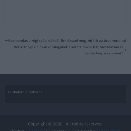
Közmondás a régi szép időkből: Emlékszel még, mi illik az üres vonalra?
Retró tények a munka világából: Tudtad, mikor lett hivatalosan is
szabadnap a szombat?
Pushalert leíratkozás
Copyright © 2026
. All rights reserved.