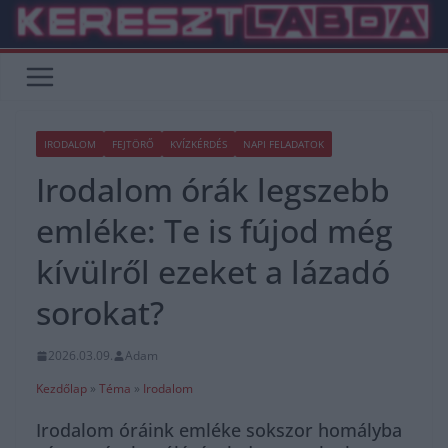
Skip
to
content
IRODALOM
FEJTÖRŐ
KVÍZKÉRDÉS
NAPI FELADATOK
Irodalom órák legszebb
emléke: Te is fújod még
kívülről ezeket a lázadó
sorokat?
2026.03.09.
Adam
Kezdőlap
»
Téma
»
Irodalom
Irodalom óráink emléke sokszor homályba