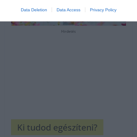
Data Deletion
Data Access
Privacy Policy
Hirdetés
Ki tudod egészíteni?