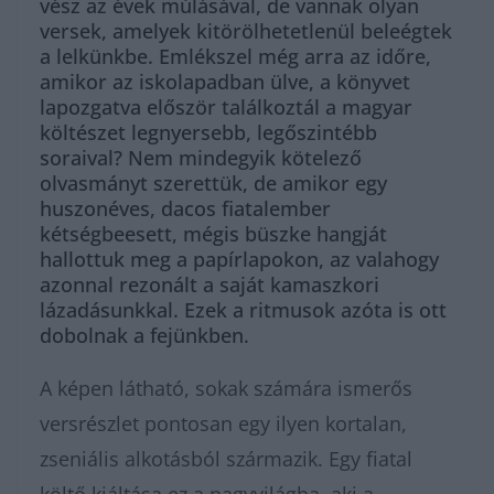
vész az évek múlásával, de vannak olyan
versek, amelyek kitörölhetetlenül beleégtek
a lelkünkbe. Emlékszel még arra az időre,
amikor az iskolapadban ülve, a könyvet
lapozgatva először találkoztál a magyar
költészet legnyersebb, legőszintébb
soraival? Nem mindegyik kötelező
olvasmányt szerettük, de amikor egy
huszonéves, dacos fiatalember
kétségbeesett, mégis büszke hangját
hallottuk meg a papírlapokon, az valahogy
azonnal rezonált a saját kamaszkori
lázadásunkkal. Ezek a ritmusok azóta is ott
dobolnak a fejünkben.
A képen látható, sokak számára ismerős
versrészlet pontosan egy ilyen kortalan,
zseniális alkotásból származik. Egy fiatal