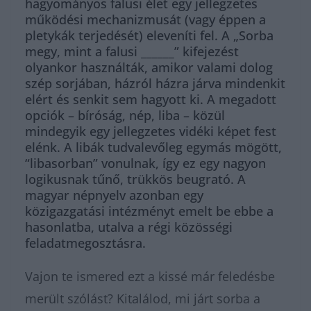
hagyományos falusi élet egy jellegzetes
működési mechanizmusát (vagy éppen a
pletykák terjedését) eleveníti fel. A „Sorba
megy, mint a falusi ______” kifejezést
olyankor használták, amikor valami dolog
szép sorjában, házról házra járva mindenkit
elért és senkit sem hagyott ki. A megadott
opciók – bíróság, nép, liba – közül
mindegyik egy jellegzetes vidéki képet fest
elénk. A libák tudvalevőleg egymás mögött,
“libasorban” vonulnak, így ez egy nagyon
logikusnak tűnő, trükkös beugrató. A
magyar népnyelv azonban egy
közigazgatási intézményt emelt be ebbe a
hasonlatba, utalva a régi közösségi
feladatmegosztásra.
Vajon te ismered ezt a kissé már feledésbe
merült szólást? Kitalálod, mi járt sorba a