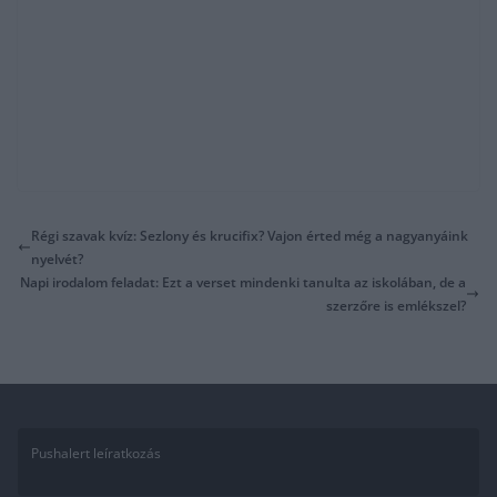
Régi szavak kvíz: Sezlony és krucifix? Vajon érted még a nagyanyáink
nyelvét?
Napi irodalom feladat: Ezt a verset mindenki tanulta az iskolában, de a
szerzőre is emlékszel?
Pushalert leíratkozás