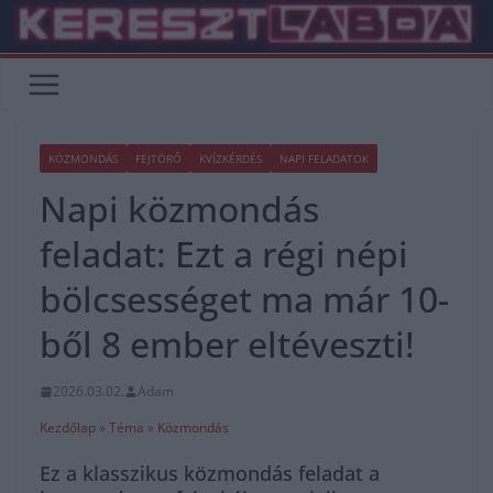
Skip
to
content
KÖZMONDÁS
FEJTÖRŐ
KVÍZKÉRDÉS
NAPI FELADATOK
Napi közmondás
feladat: Ezt a régi népi
bölcsességet ma már 10-
ből 8 ember eltéveszti!
2026.03.02.
Adam
Kezdőlap
»
Téma
»
Közmondás
Ez a klasszikus közmondás feladat a