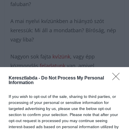
faluban?
A mai nyelvi kvízünkben a hiányzó szót
keressük: Mi áll a mondatban? Bíróság, nép
vagy liba?
Nagyon sok fajta
kvízünk
, vagy épp
közmondás
feladatunk
van, amivel
karbantarthatod az agytekervényeidet, csak
Keresztlabda -
Do Not Process My Personal
Information
nézz körül nálunk és további
érdekes napi
feladatok
at találhatsz!
If you wish to opt-out of the sale, sharing to third parties, or
processing of your personal or sensitive information for
targeted advertising by us, please use the below opt-out
section to confirm your selection. Please note that after your
opt-out request is processed you may continue seeing
interest-based ads based on personal information utilized by