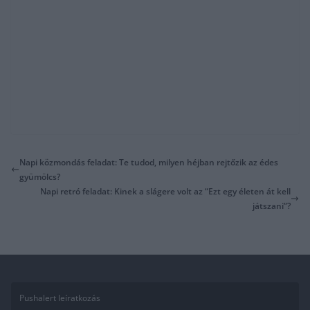
Napi közmondás feladat: Te tudod, milyen héjban rejtőzik az édes
gyümölcs?
Napi retró feladat: Kinek a slágere volt az “Ezt egy életen át kell
játszani”?
Pushalert leíratkozás