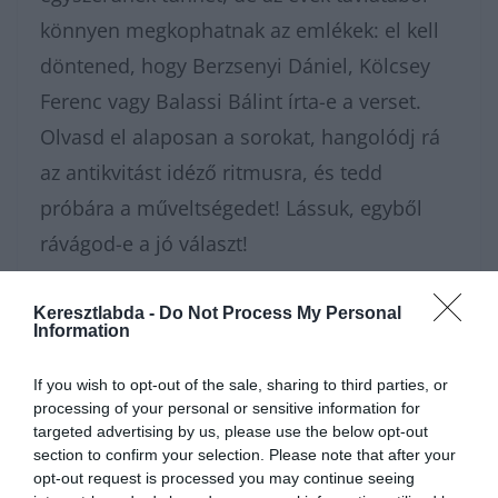
könnyen megkophatnak az emlékek: el kell
döntened, hogy Berzsenyi Dániel, Kölcsey
Ferenc vagy Balassi Bálint írta-e a verset.
Olvasd el alaposan a sorokat, hangolódj rá
az antikvitást idéző ritmusra, és tedd
próbára a műveltségedet! Lássuk, egyből
rávágod-e a jó választ!
Nagyon sokféle irodalom
kvízünk
van,
Keresztlabda -
Do Not Process My Personal
Information
amivel karbantarthatod az
agytekervényeidet, csak nézz körül nálunk
If you wish to opt-out of the sale, sharing to third parties, or
processing of your personal or sensitive information for
és
további érdekes napi játékokat találhatsz.
targeted advertising by us, please use the below opt-out
section to confirm your selection. Please note that after your
opt-out request is processed you may continue seeing