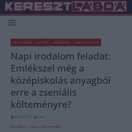
Skip
to
content
KÖZMONDÁS
FEJTÖRŐ
KVÍZKÉRDÉS
NAPI FELADATOK
Napi irodalom feladat:
Emlékszel még a
középiskolás anyagból
erre a zseniális
költeményre?
2026.02.27.
Adam
Kezdőlap
»
Téma
»
Közmondás