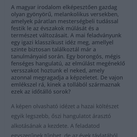
A magyar irodalom elképesztően gazdag
olyan gyönyörű, melankolikus versekben,
amelyek páratlan mesterségbeli tudással
festik le az évszakok múlását és a
természet változásait. A mai feladványunk
egy igazi klasszikust idéz meg, amellyel
szinte biztosan találkoztál már a
tanulmányaid során. Egy borongós, mégis
fenséges hangulatú, az elmúlást megéneklő
versszakot hoztunk el neked, amely
azonnal megragadja a képzeletet. De vajon
emlékszel rá, kinek a tollából származnak
ezek az időtálló sorok?
A képen olvasható idézet a hazai költészet
egyik legszebb, őszi hangulatot árasztó
alkotásának a kezdete. A feladatod
egyszerűnek tűnhet, de az évek távlatából