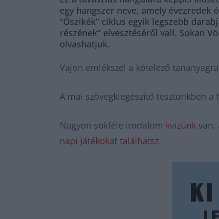
egy hangszer neve, amely évezredek ót
“Őszikék” ciklus egyik legszebb darabj
részének” elvesztéséről vall. Sokan V
olvashatjuk.
Vajon emlékszel a kötelező tananyagra
A mai szövegkiegészítő tesztünkben a h
Nagyon sokféle irodalom
kvízünk
van, 
napi játékokat találhatsz.