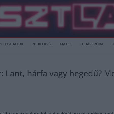
PI FELADATOK
RETRO KVÍZ
MATEK
TUDÁSPRÓBA
F
: Lant, hárfa vagy hegedű? Mel
ztrált napi irodalom feladat valójában egy mélyen mel