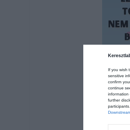
Keresztla
If you wish 
sensitive in
confirm you
continue se
information 
further disc
participants
Downstream 