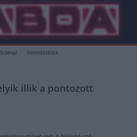
ÖLDRAJZ
ÉRDEKESSÉGEK
yik illik a pontozott
ankolikus művet rejt. A hiányzó szó