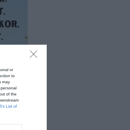
sonal or
ection to
ou may
 personal
out of the
 downstream
B’s List of