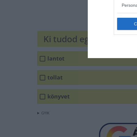
Persona
Ki tudod egészíteni?
lantot
tollat
könyvet
GYIK