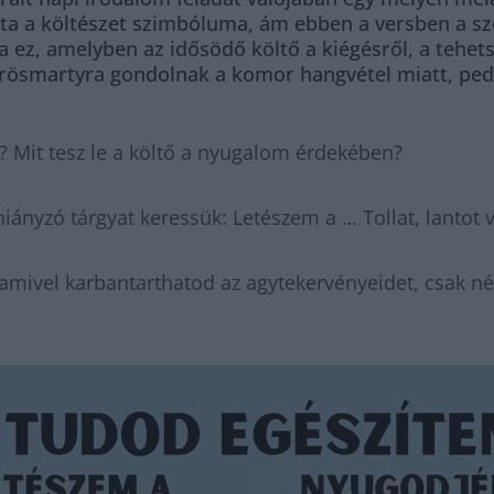
a a költészet szimbóluma, ám ebben a versben a szer
a ez, amelyben az idősödő költő a kiégésről, a tehets
örösmartyra gondolnak a komor hangvétel miatt, pedig
? Mit tesz le a költő a nyugalom érdekében?
iányzó tárgyat keressük: Letészem a … Tollat, lantot 
amivel karbantarthatod az agytekervényeidet, csak né