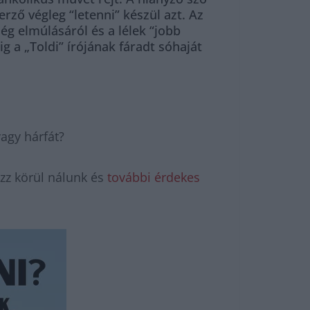
ző végleg “letenni” készül azt. Az
ég elmúlásáról és a lélek “jobb
 a „Toldi” írójának fáradt sóhaját
vagy hárfát?
zz körül nálunk és
további érdekes