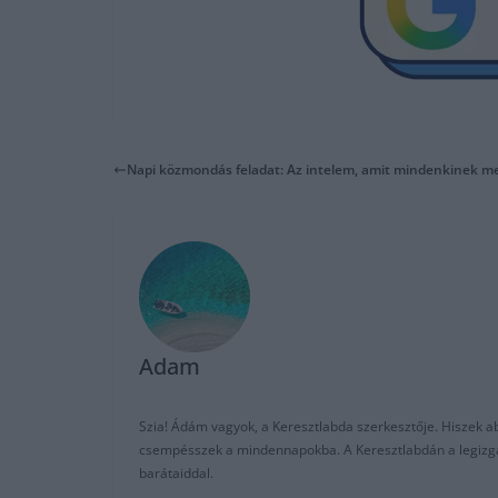
Napi közmondás feladat: Az intelem, amit mindenkinek me
Adam
Szia! Ádám vagyok, a Keresztlabda szerkesztője. Hiszek abb
csempésszek a mindennapokba. A Keresztlabdán a legizgalm
barátaiddal.