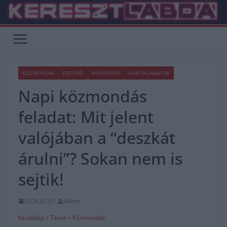
Skip
to
content
KÖZMONDÁS
FEJTÖRŐ
KVÍZKÉRDÉS
NAPI FELADATOK
Napi közmondás
feladat: Mit jelent
valójában a “deszkát
árulni”? Sokan nem is
sejtik!
2026.01.01.
Adam
Kezdőlap
»
Téma
»
Közmondás