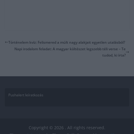
Történelem kvíz: Felismered a múlt nagy alakjait egyetlen utalásból?
Napi irodalom feladat: A magyar költészet legszebb téli verse – Te
tudod, ki írta?
Pushalert leíratkozás
Copyright © 2026
. All rights reserved.