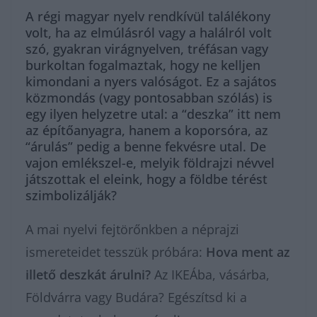
A régi magyar nyelv rendkívül találékony
volt, ha az elmúlásról vagy a halálról volt
szó, gyakran virágnyelven, tréfásan vagy
burkoltan fogalmaztak, hogy ne kelljen
kimondani a nyers valóságot. Ez a sajátos
közmondás (vagy pontosabban szólás) is
egy ilyen helyzetre utal: a “deszka” itt nem
az építőanyagra, hanem a koporsóra, az
“árulás” pedig a benne fekvésre utal. De
vajon emlékszel-e, melyik földrajzi névvel
játszottak el eleink, hogy a földbe térést
szimbolizálják?
A mai nyelvi fejtörőnkben a néprajzi
ismereteidet tesszük próbára:
Hova ment az
illető deszkát árulni?
Az IKEÁba, vásárba,
Földvárra vagy Budára? Egészítsd ki a