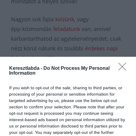
mondatot a helyes szóval!
Nagyon sok fajta
kvízünk
, vagy
épp közmondás
feladatunk
van, amivel
karbantarthatod az agytekervényeidet, csak
nézz körül nálunk és további
érdekes napi
feladatok
at találhatsz!
Keresztlabda -
Do Not Process My Personal
Information
If you wish to opt-out of the sale, sharing to third parties, or
processing of your personal or sensitive information for
targeted advertising by us, please use the below opt-out
section to confirm your selection. Please note that after your
opt-out request is processed you may continue seeing
interest-based ads based on personal information utilized by
us or personal information disclosed to third parties prior to
your opt-out. You may separately opt-out of the further