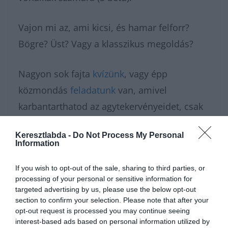
Vajon mi az, ami kicsi, és hamar felforr?
Bögre? Üst? Vagy a klasszikus megoldás?
Nagyon sok fajta
kvízünk
, vagy épp
közmondás
feladatunk
van, amivel
karbantarthatod az agytekervényeidet, csak
nézz körül nálunk és további
érdekes napi
Keresztlabda -
Do Not Process My Personal
feladatok
at találhatsz!
Information
If you wish to opt-out of the sale, sharing to third parties, or
processing of your personal or sensitive information for
targeted advertising by us, please use the below opt-out
section to confirm your selection. Please note that after your
opt-out request is processed you may continue seeing
interest-based ads based on personal information utilized by