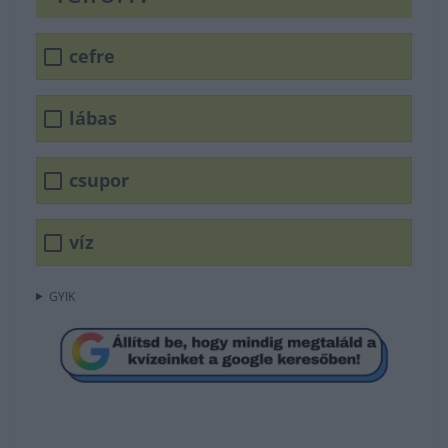
cefre
lábas
csupor
víz
GYIK