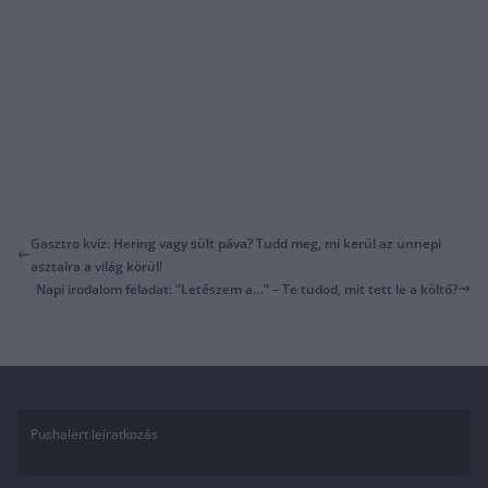
Gasztro kvíz: Hering vagy sült páva? Tudd meg, mi kerül az ünnepi
asztalra a világ körül!
Napi irodalom feladat: “Letészem a…” – Te tudod, mit tett le a költő?
Pushalert leíratkozás