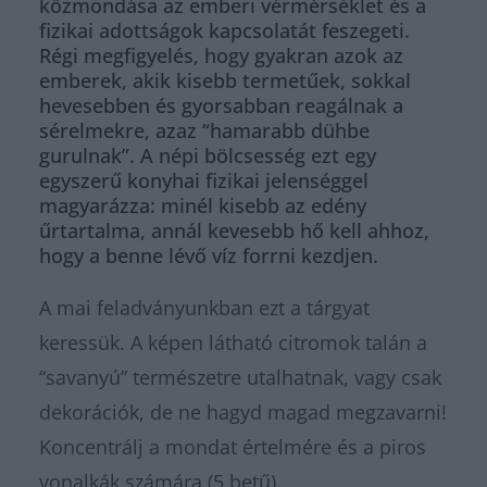
közmondása az emberi vérmérséklet és a
fizikai adottságok kapcsolatát feszegeti.
Régi megfigyelés, hogy gyakran azok az
emberek, akik kisebb termetűek, sokkal
hevesebben és gyorsabban reagálnak a
sérelmekre, azaz “hamarabb dühbe
gurulnak”. A népi bölcsesség ezt egy
egyszerű konyhai fizikai jelenséggel
magyarázza: minél kisebb az edény
űrtartalma, annál kevesebb hő kell ahhoz,
hogy a benne lévő víz forrni kezdjen.
A mai feladványunkban ezt a tárgyat
keressük. A képen látható citromok talán a
“savanyú” természetre utalhatnak, vagy csak
dekorációk, de ne hagyd magad megzavarni!
Koncentrálj a mondat értelmére és a piros
vonalkák számára (5 betű).