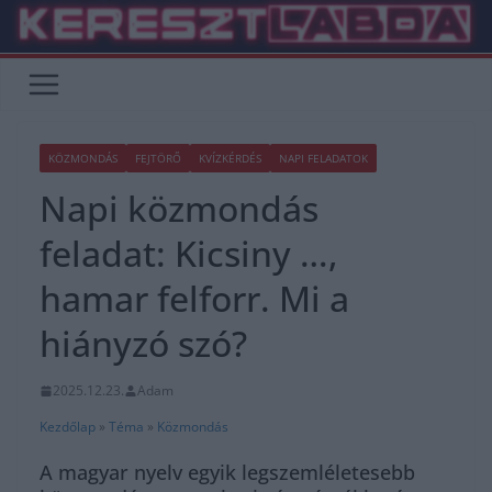
Skip
to
content
KÖZMONDÁS
FEJTÖRŐ
KVÍZKÉRDÉS
NAPI FELADATOK
Napi közmondás
feladat: Kicsiny …,
hamar felforr. Mi a
hiányzó szó?
2025.12.23.
Adam
Kezdőlap
»
Téma
»
Közmondás
A magyar nyelv egyik legszemléletesebb