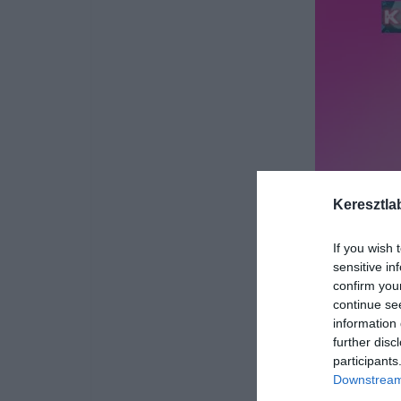
Keresztla
If you wish 
sensitive in
confirm you
continue se
information 
further disc
participants
Downstream 