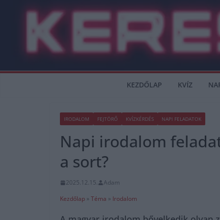
Skip
to
content
KEZDŐLAP
KVÍZ
NA
IRODALOM
FEJTÖRŐ
KVÍZKÉRDÉS
NAPI FELADATOK
Napi irodalom feladat
a sort?
2025.12.15.
Adam
Kezdőlap
»
Téma
»
Irodalom
A magyar irodalom bővelkedik olyan zs