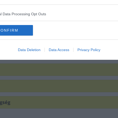
l Data Processing Opt Outs
CONFIRM
Data Deletion
Data Access
Privacy Policy
egség