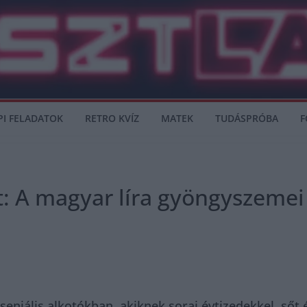
PI FELADATOK
RETRO KVÍZ
MATEK
TUDÁSPRÓBA
F
: A magyar líra gyöngyszemei –
eniális alkotókban, akiknek sorai évtizedekkel, sőt