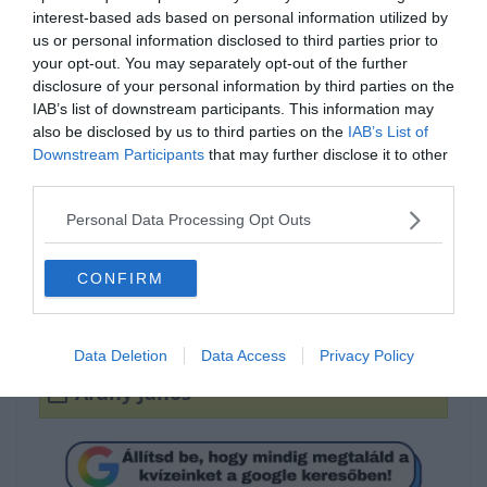
interest-based ads based on personal information utilized by
us or personal information disclosed to third parties prior to
your opt-out. You may separately opt-out of the further
disclosure of your personal information by third parties on the
IAB’s list of downstream participants. This information may
also be disclosed by us to third parties on the
IAB’s List of
Downstream Participants
that may further disclose it to other
Ki a szerző?
third parties.
Personal Data Processing Opt Outs
Jókai Mór
CONFIRM
Babits Mihály
Data Deletion
Data Access
Privacy Policy
Arany János