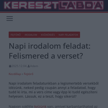
Skip
to
content
FEJTÖRŐ
IRODALOM
KVÍZKÉRDÉS
NAPI FELADATOK
Napi irodalom feladat:
Felismered a verset?
2025.12.04.
Adam
Kezdőlap
»
Fejtörő
Napi irodalom feladatunkban a legismertebb versekből
idézünk, neked pedig csupán annyi a feladatod, hogy
tudd ki írta, mi a vers címe vagy épp ki tudd egészíteni
helyesen. Lássuk, ez a teszt, hogy sikerül?
Nagyon sokféle
kvízünk
van, amivel karbantarthatod az