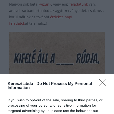
Nagyon sok fajta
kvízünk
, vagy épp
feladatunk
van,
amivel karbantarthatod az agytekervényeidet, csak nézz
körül nálunk és további
érdekes napi
feladatok
at találhatsz!
Keresztlabda -
Do Not Process My Personal
Information
Hirdetés
If you wish to opt-out of the sale, sharing to third parties, or
processing of your personal or sensitive information for
targeted advertising by us, please use the below opt-out