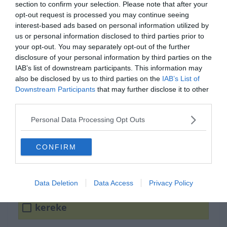
section to confirm your selection. Please note that after your
opt-out request is processed you may continue seeing
interest-based ads based on personal information utilized by
us or personal information disclosed to third parties prior to
your opt-out. You may separately opt-out of the further
disclosure of your personal information by third parties on the
IAB’s list of downstream participants. This information may
also be disclosed by us to third parties on the
IAB’s List of
Downstream Participants
that may further disclose it to other
third parties.
Kifelé áll a ______ rúdja.
Personal Data Processing Opt Outs
kormánya
CONFIRM
szekere
Data Deletion
Data Access
Privacy Policy
kereke