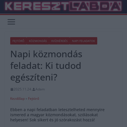
Skip
to
content
FEJTÖRŐ
KÖZMONDÁS
KVÍZKÉRDÉS
NAPI FELADATOK
Napi közmondás
feladat: Ki tudod
egészíteni?
2025.11.24.
Adam
Kezdőlap
»
Fejtörő
Ebben a napi feladatban letesztelheted mennyire
ismered a magyar közmondásokat, szólásokat
helyesen! Sok sikert és jó szórakozást hozzá!