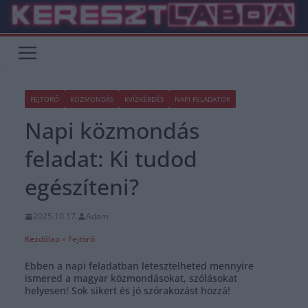
Skip
to
content
FEJTÖRŐ
KÖZMONDÁS
KVÍZKÉRDÉS
NAPI FELADATOK
Napi közmondás
feladat: Ki tudod
egészíteni?
2025.10.17.
Adam
Kezdőlap
»
Fejtörő
Ebben a napi feladatban letesztelheted mennyire
ismered a magyar közmondásokat, szólásokat
helyesen! Sok sikert és jó szórakozást hozzá!