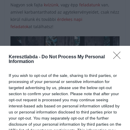
Nagyon sok fajta
kvízünk
, vagy épp
feladatunk
van,
amivel karbantarthatod az agytekervényeidet, csak nézz
körül nálunk és további
érdekes napi
feladatok
at találhatsz!
Keresztlabda -
Do Not Process My Personal
Information
If you wish to opt-out of the sale, sharing to third parties, or
processing of your personal or sensitive information for
targeted advertising by us, please use the below opt-out
section to confirm your selection. Please note that after your
opt-out request is processed you may continue seeing
Hirdetés
interest-based ads based on personal information utilized by
us or personal information disclosed to third parties prior to
your opt-out. You may separately opt-out of the further
disclosure of your personal information by third parties on the