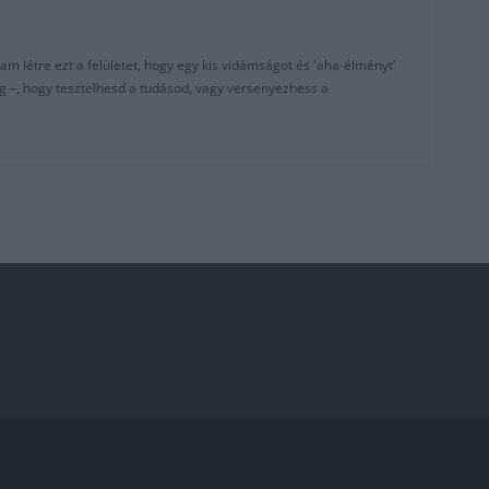
am létre ezt a felületet, hogy egy kis vidámságot és 'aha-élményt'
g –, hogy tesztelhesd a tudásod, vagy versenyezhess a