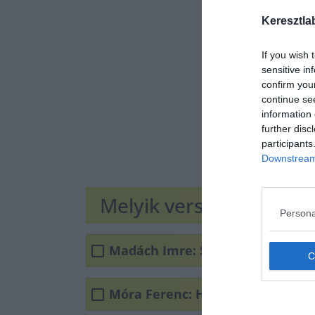
Keresztla
If you wish 
sensitive in
confirm you
continue se
information 
further disc
participants
Downstream 
Melyik vers?
Persona
Madách Imre: Szélhárfa
Móra Ferenc: Hajnali dal