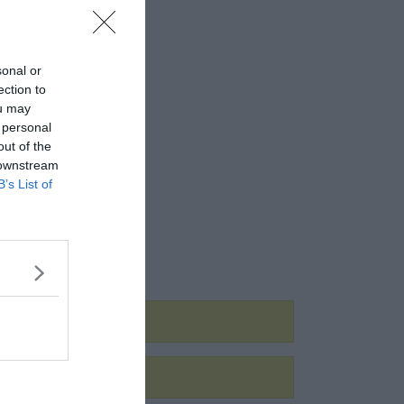
sonal or
ection to
ou may
 personal
out of the
 downstream
B’s List of