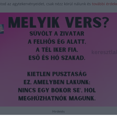
tod az agytekervényeidet, csak nézz körül nálunk és
további érdeke
Hirdetés