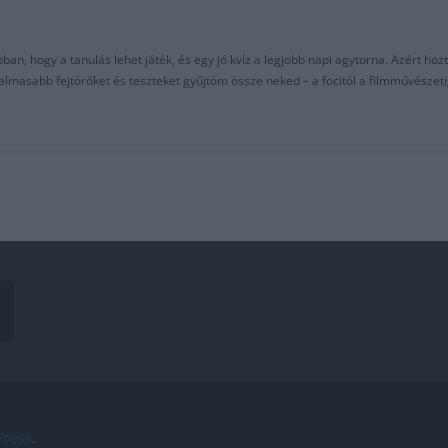
an, hogy a tanulás lehet játék, és egy jó kvíz a legjobb napi agytorna. Azért hozt
asabb fejtörőket és teszteket gyűjtöm össze neked – a focitól a filmművészeti
ress
.