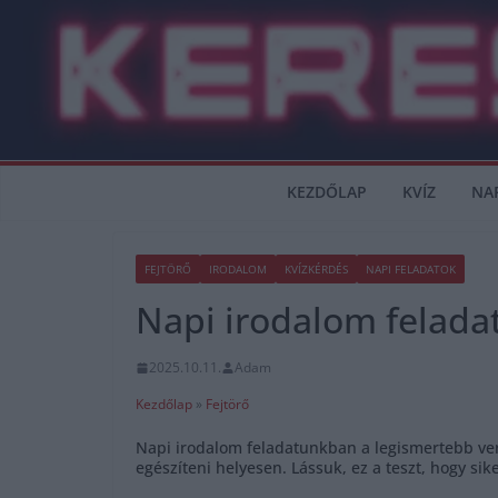
Skip
to
content
KEZDŐLAP
KVÍZ
NA
FEJTÖRŐ
IRODALOM
KVÍZKÉRDÉS
NAPI FELADATOK
Napi irodalom feladat
2025.10.11.
Adam
Kezdőlap
»
Fejtörő
Napi irodalom feladatunkban a legismertebb vers
egészíteni helyesen. Lássuk, ez a teszt, hogy sik