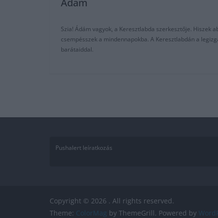
Adam
Szia! Ádám vagyok, a Keresztlabda szerkesztője. Hiszek abb
csempésszek a mindennapokba. A Keresztlabdán a legizgalm
barátaiddal.
Pushalert leíratkozás
Copyright © 2026
. All rights reserved.
Theme:
ColorMag
by ThemeGrill. Powered by
WordP