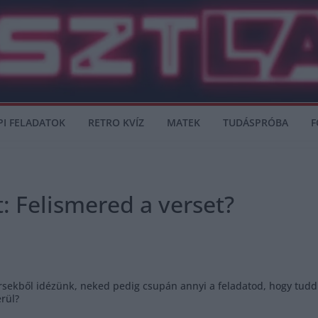
PI FELADATOK
RETRO KVÍZ
MATEK
TUDÁSPRÓBA
F
: Felismered a verset?
ekből idézünk, neked pedig csupán annyi a feladatod, hogy tudd k
erül?