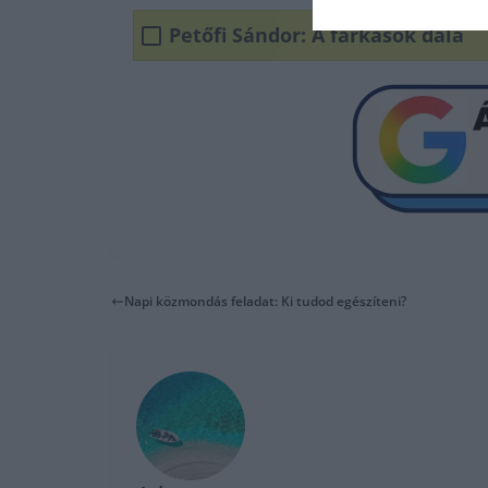
Petőfi Sándor: A farkasok dala
Napi közmondás feladat: Ki tudod egészíteni?