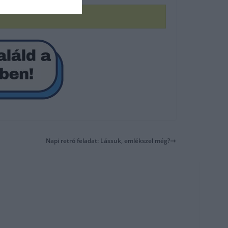
Napi retró feladat: Lássuk, emlékszel még?