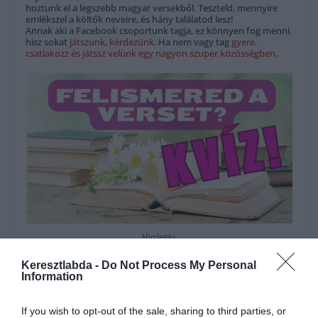
hoztunk el a legszebb magyar versekből. Teszteld, mennyire
emlékszel a költők neveire, és hány találatod lesz!
Annak aki a Facebook csoportunk tagja, ez könnyen fog menni,
hisz sokat
játszunk
,
kérdezünk
. Ha nem vagy tag
gyere,
csatlakozz és játssz velünk egy nagyon szuper közösségben.
Hirdetés
Keresztlabda -
Do Not Process My Personal
Information
If you wish to opt-out of the sale, sharing to third parties, or