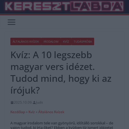
Skip
to
content
ÁLTALÁNOS KVÍZEK
IRODALOM
KVÍZ
TUDÁSPRÓBA
Kvíz: A 10 legszebb
magyar vers idézet.
Tudod mind, hogy ki az
írójuk?
2025.10.09.
Judit
Kezdőlap
»
Kvíz
»
Általános Kvízek
A magyar irodalom tele van gyönyörű, időtálló sorokkal – de
vajon tudod, ki írta őket? Ebben a kvízben tíz ismert idézetet