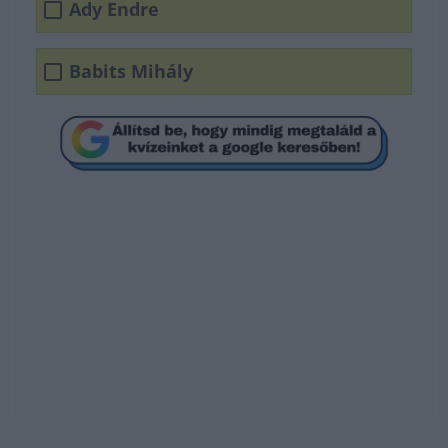
Ady Endre
Babits Mihály