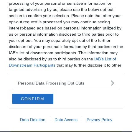
processing of your personal or sensitive information for
targeted advertising by us, please use the below opt-out
section to confirm your selection. Please note that after your
opt-out request is processed you may continue seeing
interest-based ads based on personal information utilized by
us or personal information disclosed to third parties prior to
your opt-out. You may separately opt-out of the further
disclosure of your personal information by third parties on the
IAB’s list of downstream participants. This information may
0%
also be disclosed by us to third parties on the
IAB’s List of
Downstream Participants
that may further disclose it to other
Már vénülő kezemmel
third parties.
fogom meg a kezedet
Personal Data Processing Opt Outs
Már vénülő szememmel
Őrizem a szemedet.
CONFIRM
Kosztolányi Dezső
Data Deletion
Data Access
Privacy Policy