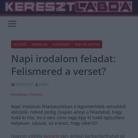
Skip
to
content
FEJTÖRŐ
IRODALOM
KVÍZKÉRDÉS
NAPI FELADATOK
Napi irodalom feladat:
Felismered a verset?
2025.10.01.
Adam
Kezdőlap
»
Fejtörő
Napi irodalom feladatunkban a legismertebb versekből
idézünk, neked pedig csupán annyi a feladatod, hogy
tudd ki írta, mi a vers címe vagy épp ki tudd egészíteni
helyesen. Lássuk, ez a teszt, hogy sikerül?
Nagyon sokféle
kvízünk
van, amivel karbantarthatod az