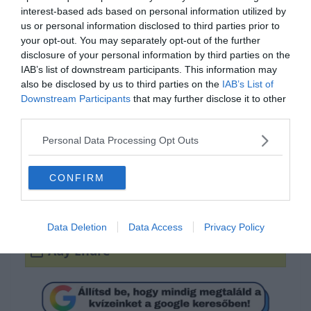
interest-based ads based on personal information utilized by
us or personal information disclosed to third parties prior to
your opt-out. You may separately opt-out of the further
disclosure of your personal information by third parties on the
IAB’s list of downstream participants. This information may
also be disclosed by us to third parties on the
IAB’s List of
Downstream Participants
that may further disclose it to other
Ki a szerző?
third parties.
Personal Data Processing Opt Outs
József Attila
CONFIRM
Juhász Gyula
Data Deletion
Data Access
Privacy Policy
Ady Endre