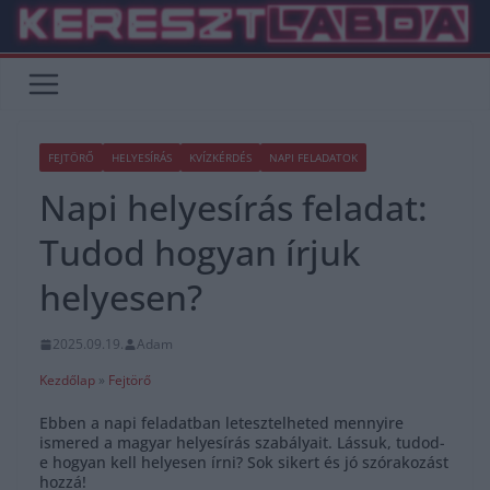
Skip
to
content
FEJTÖRŐ
HELYESÍRÁS
KVÍZKÉRDÉS
NAPI FELADATOK
Napi helyesírás feladat:
Tudod hogyan írjuk
helyesen?
2025.09.19.
Adam
Kezdőlap
»
Fejtörő
Ebben a napi feladatban letesztelheted mennyire
ismered a magyar helyesírás szabályait. Lássuk, tudod-
e hogyan kell helyesen írni? Sok sikert és jó szórakozást
hozzá!