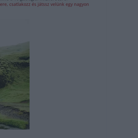
ere, csatlakozz és játssz velünk egy nagyon