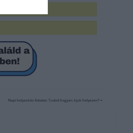
Napi helyesírás feladat: Tudod hogyan írjuk helyesen?