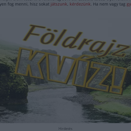
yen fog menni, hisz sokat
játszunk
,
kérdezünk
. Ha nem vagy tag
gy
Hirdetés