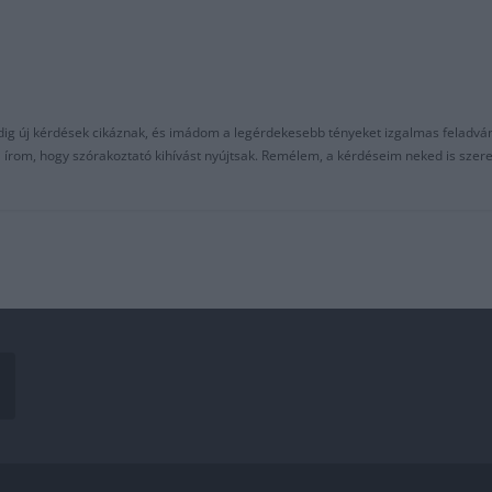
ndig új kérdések cikáznak, és imádom a legérdekesebb tényeket izgalmas feladvá
al írom, hogy szórakoztató kihívást nyújtsak. Remélem, a kérdéseim neked is sze