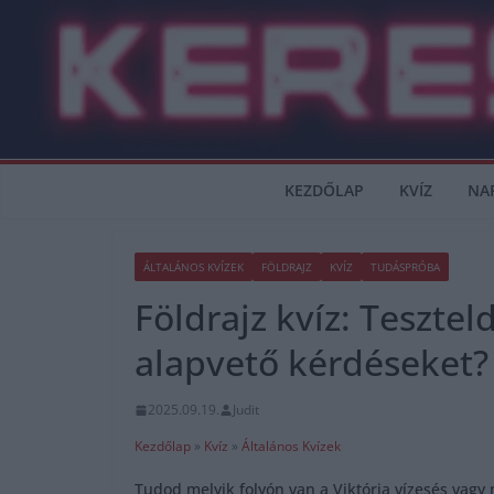
Skip
to
content
KEZDŐLAP
KVÍZ
NA
ÁLTALÁNOS KVÍZEK
FÖLDRAJZ
KVÍZ
TUDÁSPRÓBA
Földrajz kvíz: Teszte
alapvető kérdéseket?
2025.09.19.
Judit
Kezdőlap
»
Kvíz
»
Általános Kvízek
Tudod melyik folyón van a Viktória vízesés vagy m