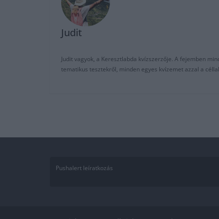
Judit
Judit vagyok, a Keresztlabda kvízszerzője. A fejemben mi
tematikus tesztekről, minden egyes kvízemet azzal a céll
Pushalert leíratkozás