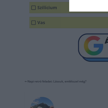
Szilícium
Vas
Napi retró feladat: Lássuk, emlékszel még?