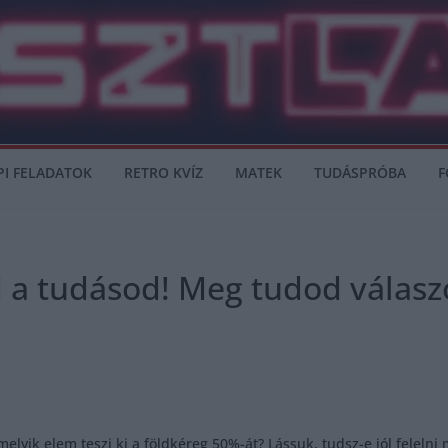
PI FELADATOK
RETRO KVÍZ
MATEK
TUDÁSPRÓBA
F
ld a tudásod! Meg tudod válasz
elyik elem teszi ki a földkéreg 50%-át? Lássuk, tudsz-e jól felelni