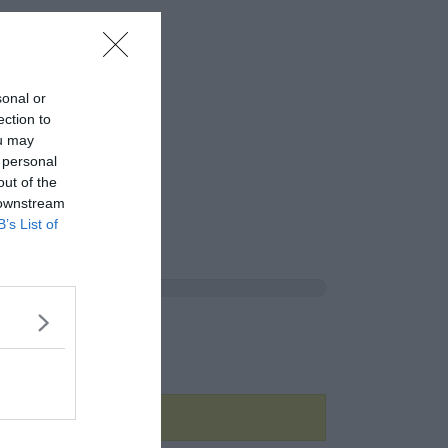
sonal or
ection to
ou may
 personal
out of the
 downstream
B’s List of