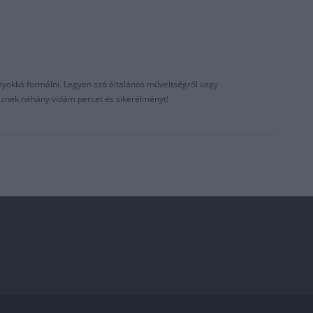
nyokká formálni. Legyen szó általános műveltségről vagy
reznek néhány vidám percet és sikerélményt!