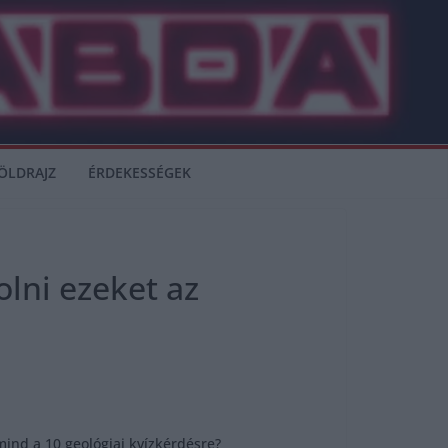
ÖLDRAJZ
ÉRDEKESSÉGEK
olni ezeket az
 mind a 10 geológiai kvízkérdésre?