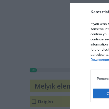
Keresztla
If you wish 
sensitive in
confirm you
continue se
information 
further disc
participants
Downstream 
0%
Persona
Melyik elem teszi ki a 
Oxigén