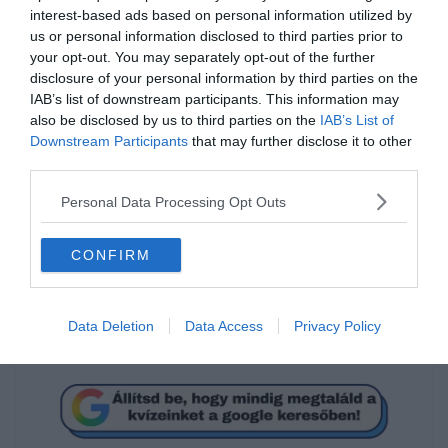
interest-based ads based on personal information utilized by
us or personal information disclosed to third parties prior to
your opt-out. You may separately opt-out of the further
disclosure of your personal information by third parties on the
IAB’s list of downstream participants. This information may
also be disclosed by us to third parties on the
IAB’s List of
Mi a megoldás?
Downstream Participants
that may further disclose it to other
third parties.
Personal Data Processing Opt Outs
1
CONFIRM
10
Data Deletion
Data Access
Privacy Policy
4