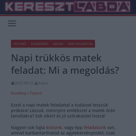
Skip
to
content
FEJTÖRŐ
KVÍZKÉRDÉS
MATEK
NAPI FELADATOK
Napi trükkös matek
feladat: Mi a megoldás?
2025.09.10.
Adam
Kezdőlap
»
Fejtörő
Ezzel a napi matek feladattal a tudásod tesszük
próbára! Lássuk, mennyire emlékszel a matek órán
tanultakra? Sok sikert és jó szórakozást hozzá!
Nagyon sok fajta
kvízünk
, vagy épp
feladatunk
van,
amivel karbantarthatod az agytekervényeidet, csak