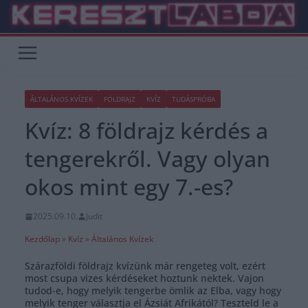
Skip
to
content
ÁLTALÁNOS KVÍZEK
FÖLDRAJZ
KVÍZ
TUDÁSPRÓBA
Kvíz: 8 földrajz kérdés a
tengerekről. Vagy olyan
okos mint egy 7.-es?
2025.09.10.
Judit
Kezdőlap
»
Kvíz
»
Általános Kvízek
Szárazföldi földrajz kvízünk már rengeteg volt, ezért
most csupa vizes kérdéseket hoztunk nektek. Vajon
tudod-e, hogy melyik tengerbe ömlik az Elba, vagy hogy
melyik tenger választja el Ázsiát Afrikától? Teszteld le a