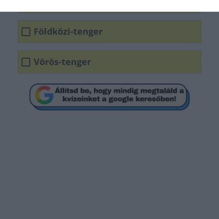
Fekete-tenger
Földközi-tenger
Vörös-tenger