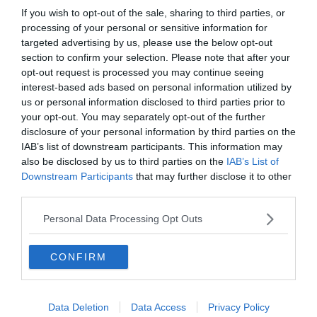
If you wish to opt-out of the sale, sharing to third parties, or
processing of your personal or sensitive information for
targeted advertising by us, please use the below opt-out
section to confirm your selection. Please note that after your
opt-out request is processed you may continue seeing
interest-based ads based on personal information utilized by
us or personal information disclosed to third parties prior to
your opt-out. You may separately opt-out of the further
disclosure of your personal information by third parties on the
IAB’s list of downstream participants. This information may
0%
also be disclosed by us to third parties on the
IAB’s List of
Downstream Participants
that may further disclose it to other
Mi a neve annak a
third parties.
tengernek ami Afrika,
Personal Data Processing Opt Outs
Ázsia és a világ
legészakibb trópusi
CONFIRM
tengere között fekszik?
Data Deletion
Data Access
Privacy Policy