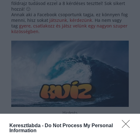
földrajz tudásod ezzel a 8 kérdéses teszttel! Sok sikert
hozzá! 🙂
Annak aki a Facebook csoportunk tagja, ez könnyen fog
menni, hisz sokat
játszunk
,
kérdezünk
. Ha nem vagy
tag
gyere, csatlakozz és játsz velünk egy nagyon szuper
közösségben.
Hirdetés
Keresztlabda -
Do Not Process My Personal
Information