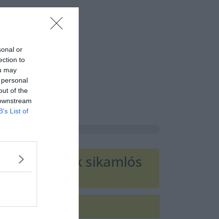
sonal or
ection to
ou may
 personal
out of the
 downstream
B’s List of
 és Sanyi sok sikamlós