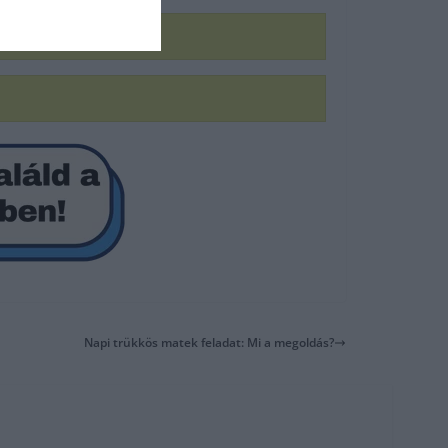
Napi trükkös matek feladat: Mi a megoldás?