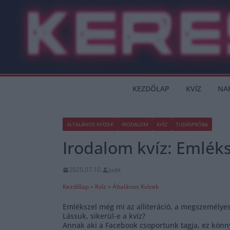
Skip
to
content
KEZDŐLAP
KVÍZ
NA
ÁLTALÁNOS KVÍZEK
IRODALOM
KVÍZ
TUDÁSPRÓBA
Irodalom kvíz: Emléks
2025.07.10.
Judit
Kezdőlap
»
Kvíz
»
Általános Kvízek
Emlékszel még mi az alliteráció, a megszemélye
Lássuk, sikerül-e a kvíz?
Annak aki a Facebook csoportunk tagja, ez könn