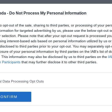
bda -
Do Not Process My Personal Information
to opt-out of the sale, sharing to third parties, or processing of your per
formation for targeted advertising by us, please use the below opt-out s
r selection. Please note that after your opt-out request is processed y
eing interest-based ads based on personal information utilized by us or
disclosed to third parties prior to your opt-out. You may separately opt-
losure of your personal information by third parties on the IAB’s list of
. This information may also be disclosed by us to third parties on the
IA
Participants
that may further disclose it to other third parties.
asználok ebben a mondatban? "Sári
l Data Processing Opt Outs
a Siónál."
CONFIRM