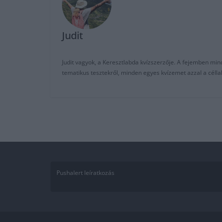
Judit
Judit vagyok, a Keresztlabda kvízszerzője. A fejemben mi
tematikus tesztekről, minden egyes kvízemet azzal a céll
Pushalert leíratkozás