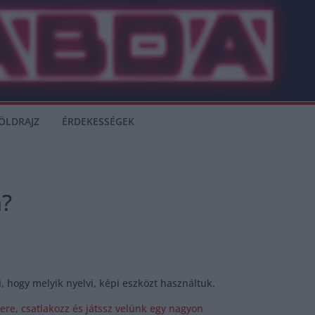
ÖLDRAJZ
ÉRDEKESSÉGEK
a?
hogy melyik nyelvi, képi eszközt használtuk.
ere, csatlakozz és játssz velünk egy nagyon