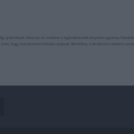
ndig új kérdések cikáznak, és imádom a legérdekesebb tényeket izgalmas feladvá
al írom, hogy szórakoztató kihívást nyújtsak. Remélem, a kérdéseim neked is sze