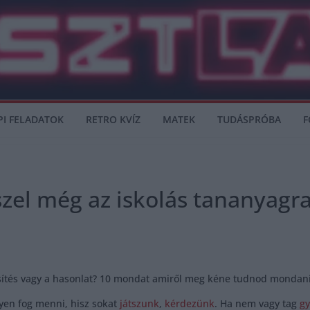
PI FELADATOK
RETRO KVÍZ
MATEK
TUDÁSPRÓBA
F
zel még az iskolás tananyagr
sítés vagy a hasonlat? 10 mondat amiről meg kéne tudnod mondani, 
yen fog menni, hisz sokat
játszunk
,
kérdezünk
. Ha nem vagy tag
gy