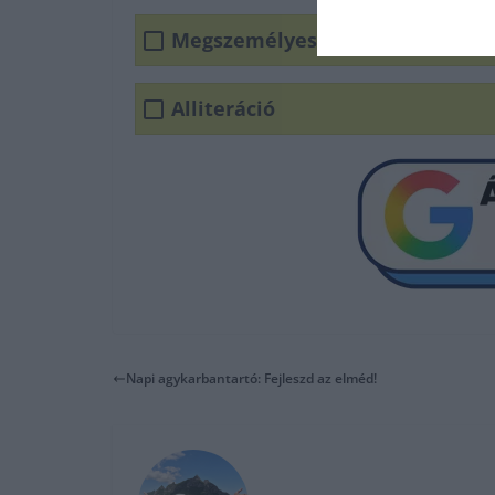
Megszemélyesítés
Alliteráció
Napi agykarbantartó: Fejleszd az elméd!