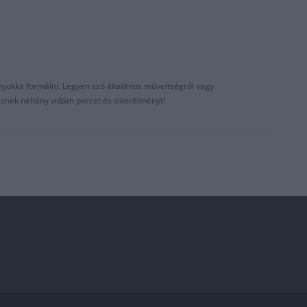
nyokká formálni. Legyen szó általános műveltségről vagy
reznek néhány vidám percet és sikerélményt!