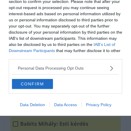
section to confirm your selection. Please note that after your
opt-out request is processed you may continue seeing
interest-based ads based on personal information utilized by
us or personal information disclosed to third parties prior to
your opt-out. You may separately opt-out of the further
disclosure of your personal information by third parties on the
IAB’s list of downstream participants. This information may
also be disclosed by us to third parties on the
IAB’s List of
Melyik vers?
Downstream Participants
that may further disclose it to other
third parties.
Ady Endre: Kocsi-út az éjszakában
Personal Data Processing Opt Outs
CONFIRM
Kosztolányi Dezső: Hajnali részegség
Juhász Gyula: Milyen volt...
Data Deletion
Data Access
Privacy Policy
Babits Mihály: Esti kérdés