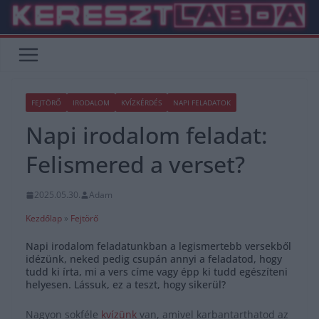
Skip
to
content
FEJTÖRŐ
IRODALOM
KVÍZKÉRDÉS
NAPI FELADATOK
Napi irodalom feladat:
Felismered a verset?
2025.05.30.
Adam
Kezdőlap
»
Fejtörő
Napi irodalom feladatunkban a legismertebb versekből
idézünk, neked pedig csupán annyi a feladatod, hogy
tudd ki írta, mi a vers címe vagy épp ki tudd egészíteni
helyesen. Lássuk, ez a teszt, hogy sikerül?
Nagyon sokféle
kvízünk
van, amivel karbantarthatod az