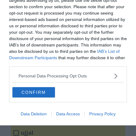
targeted advertising by us, please use the below opt-out
section to confirm your selection. Please note that after your
opt-out request is processed you may continue seeing
interest-based ads based on personal information utilized by
us or personal information disclosed to third parties prior to
your opt-out. You may separately opt-out of the further
disclosure of your personal information by third parties on the
IAB’s list of downstream participants. This information may
also be disclosed by us to third parties on the
IAB’s List of
Downstream Participants
that may further disclose it to other
Máma egy _____, holnap
third parties.
tíz körömmel.
Personal Data Processing Opt Outs
CONFIRM
csipettel
kanállal
Data Deletion
Data Access
Privacy Policy
ujjal