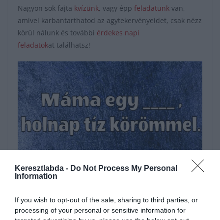
Nagyon sok fajta
kvízünk
, vagy épp
feladatunk
van,
amivel karbantarthatod az agytekervényeidet, csak nézz
körül nálunk és további
érdekes napi
feladatok
at találhatsz!
Keresztlabda -
Do Not Process My Personal
Hirdetés
Information
If you wish to opt-out of the sale, sharing to third parties, or
processing of your personal or sensitive information for