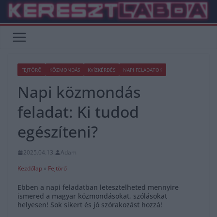
Skip
to
content
FEJTÖRŐ
KÖZMONDÁS
KVÍZKÉRDÉS
NAPI FELADATOK
Napi közmondás
feladat: Ki tudod
egészíteni?
2025.04.13.
Adam
Kezdőlap
»
Fejtörő
Ebben a napi feladatban letesztelheted mennyire
ismered a magyar közmondásokat, szólásokat
helyesen! Sok sikert és jó szórakozást hozzá!