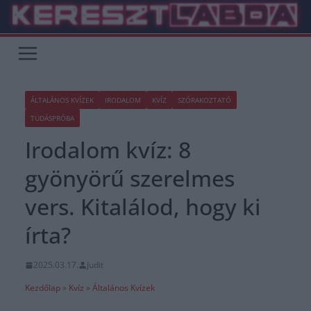
Skip
to
content
ÁLTALÁNOS KVÍZEK
IRODALOM
KVÍZ
SZÓRAKOZTATÓ
TUDÁSPRÓBA
Irodalom kvíz: 8
gyönyörű szerelmes
vers. Kitalálod, hogy ki
írta?
2025.03.17.
Judit
Kezdőlap
»
Kvíz
»
Általános Kvízek