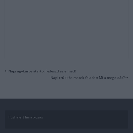
Napi agykarbantartó: Fejleszd az elméd!
Napi trükkös matek feladat: Mi a megoldás?
Pushalert leíratkozás