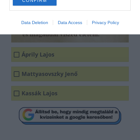
CONFIRM
Data Deletion
Data Access
Privacy Policy
Áprily Lajos
Mattyasovszky Jenő
Kassák Lajos