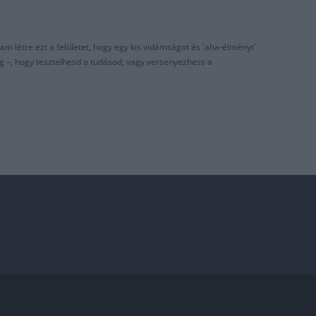
am létre ezt a felületet, hogy egy kis vidámságot és 'aha-élményt'
g –, hogy tesztelhesd a tudásod, vagy versenyezhess a