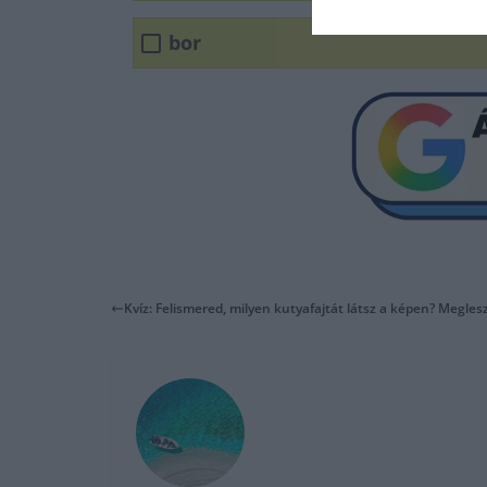
bor
Kvíz: Felismered, milyen kutyafajtát látsz a képen? Megles