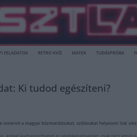
PI FELADATOK
RETRO KVÍZ
MATEK
TUDÁSPRÓBA
F
at: Ki tudod egészíteni?
e ismered a magyar közmondásokat, szólásokat helyesen! Sok siker
n, amivel karbantarthatod az agytekervényeidet, csak nézz körül n