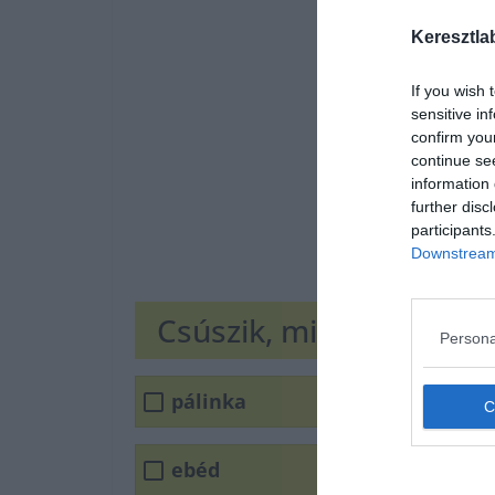
Keresztla
If you wish 
sensitive in
confirm you
continue se
information 
further disc
participants
Downstream 
Csúszik, mint a jó _____ 
Persona
pálinka
ebéd