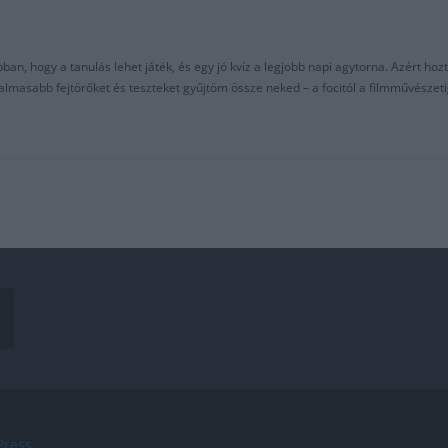
an, hogy a tanulás lehet játék, és egy jó kvíz a legjobb napi agytorna. Azért hozt
asabb fejtörőket és teszteket gyűjtöm össze neked – a focitól a filmművészeti
ress
.