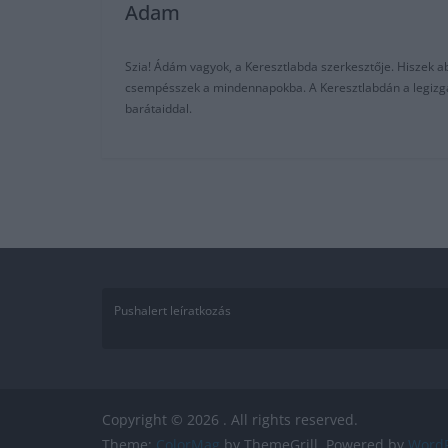
Adam
Szia! Ádám vagyok, a Keresztlabda szerkesztője. Hiszek abb
csempésszek a mindennapokba. A Keresztlabdán a legizgalm
barátaiddal.
Pushalert leíratkozás
Copyright © 2026
. All rights reserved.
Theme:
ColorMag
by ThemeGrill. Powered by
WordP