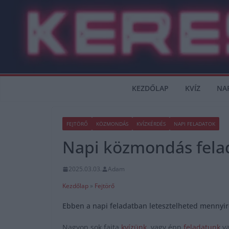
Skip
to
content
KEZDŐLAP
KVÍZ
NA
FEJTÖRŐ
KÖZMONDÁS
KVÍZKÉRDÉS
NAPI FELADATOK
Napi közmondás felad
2025.03.03.
Adam
Kezdőlap
»
Fejtörő
Ebben a napi feladatban letesztelheted mennyir
Nagyon sok fajta
kvízünk
, vagy épp
feladatunk
va