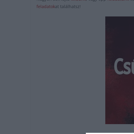
feladatok
at találhatsz!