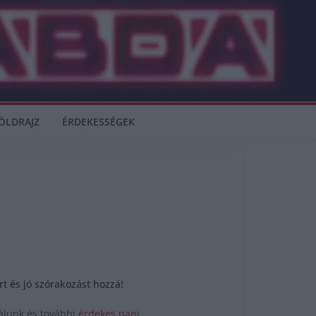
ÖLDRAJZ
ÉRDEKESSÉGEK
t és jó szórakozást hozzá!
álunk és további
érdekes napi