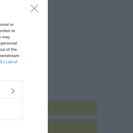
sonal or
ection to
ou may
 personal
out of the
 downstream
B’s List of