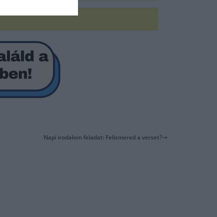
Napi irodalom feladat: Felismered a verset?