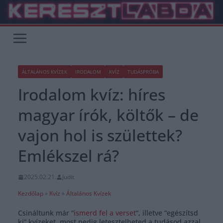
Skip
to
content
ÁLTALÁNOS KVÍZEK
IRODALOM
KVÍZ
TUDÁSPRÓBA
Irodalom kvíz: híres
magyar írók, költők – de
vajon hol is születtek?
Emlékszel rá?
2025.02.21.
Judit
Kezdőlap
»
Kvíz
»
Általános Kvízek
Csináltunk már “
ismerd fel a verset
“, illetve “egészítsd
ki” kvízeket, most pedig letesztelheted a tudásod azzal