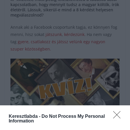
kapcsolatban, hogy mennyit tudsz a magyar költők, írók
életéről. Lássuk, sikerül-e mind a 8 kérdést helyesen
megválaszolnod?
Annak aki a Facebook csoportunk tagja, ez könnyen fog
menni, hisz sokat
játszunk
,
kérdezünk
. Ha nem vagy
tag
gyere, csatlakozz és játssz velünk egy nagyon
szuper közösségben.
Keresztlabda -
Do Not Process My Personal
Information
Hirdetés