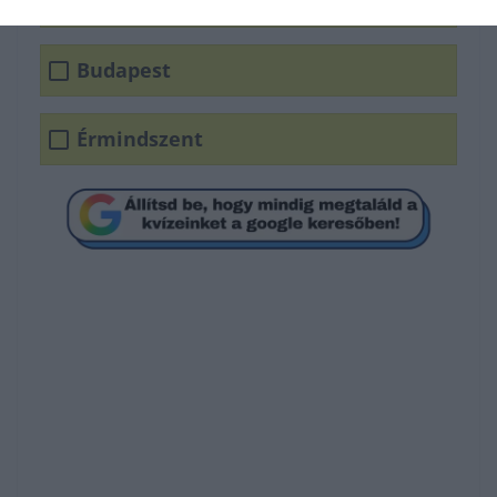
Érd
Budapest
Érmindszent