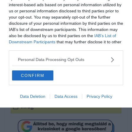
interest-based ads based on personal information utilized by
us or personal information disclosed to third parties prior to
your opt-out. You may separately opt-out of the further
disclosure of your personal information by third parties on the
IAB’s list of downstream participants. This information may
also be disclosed by us to third parties on the
IAB’s List of
Downstream Participants
that may further disclose it to other
Ki tudod egészíteni?
third parties.
Personal Data Processing Opt Outs
madár
CONFIRM
kutya
Data Deletion
Data Access
Privacy Policy
virág