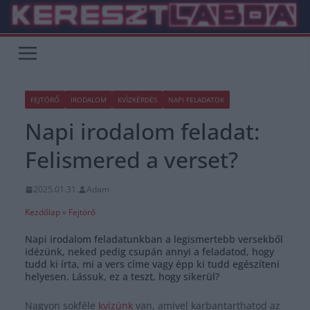
Skip
to
content
FEJTÖRŐ
IRODALOM
KVÍZKÉRDÉS
NAPI FELADATOK
Napi irodalom feladat:
Felismered a verset?
2025.01.31.
Adam
Kezdőlap
»
Fejtörő
Napi irodalom feladatunkban a legismertebb versekből
idézünk, neked pedig csupán annyi a feladatod, hogy
tudd ki írta, mi a vers címe vagy épp ki tudd egészíteni
helyesen. Lássuk, ez a teszt, hogy sikerül?
Nagyon sokféle
kvízünk
van, amivel karbantarthatod az