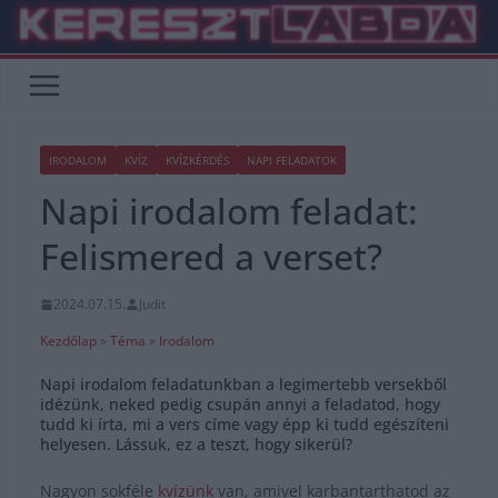
Skip
to
content
IRODALOM
KVÍZ
KVÍZKÉRDÉS
NAPI FELADATOK
Napi irodalom feladat:
Felismered a verset?
2024.07.15.
Judit
Kezdőlap
»
Téma
»
Irodalom
Napi irodalom feladatunkban a legimertebb versekből
idézünk, neked pedig csupán annyi a feladatod, hogy
tudd ki írta, mi a vers címe vagy épp ki tudd egészíteni
helyesen. Lássuk, ez a teszt, hogy sikerül?
Nagyon sokféle
kvízünk
van, amivel karbantarthatod az