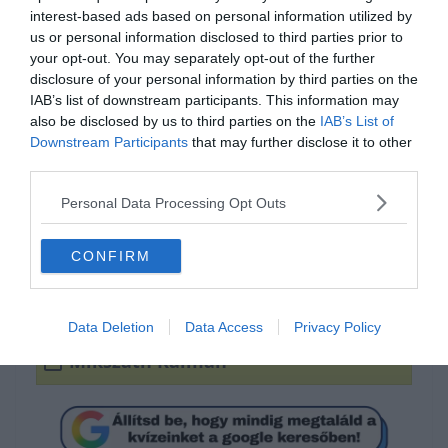
interest-based ads based on personal information utilized by
us or personal information disclosed to third parties prior to
your opt-out. You may separately opt-out of the further
disclosure of your personal information by third parties on the
IAB’s list of downstream participants. This information may
also be disclosed by us to third parties on the
IAB’s List of
Downstream Participants
that may further disclose it to other
Ki a szerző?
third parties.
Personal Data Processing Opt Outs
Petőfi Sándor
CONFIRM
Jókai Mór
Data Deletion
Data Access
Privacy Policy
Mikszáth Kálmán