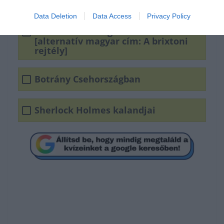
Arthur Conan Doyle írt?
Data Deletion
Data Access
Privacy Policy
A bíborvörös dolgozószoba
[alternatív magyar cím: A brixtoni
rejtély]
Botrány Csehországban
Sherlock Holmes kalandjai