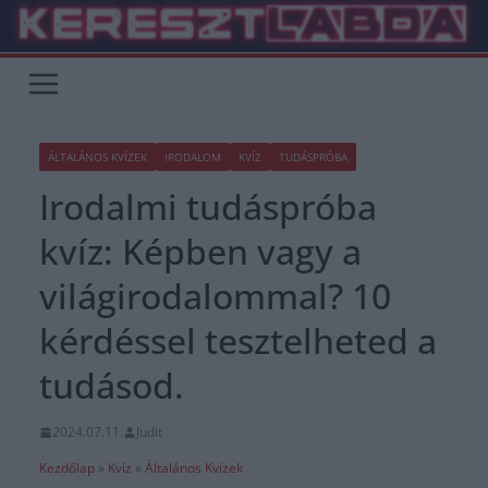
Skip
to
content
ÁLTALÁNOS KVÍZEK
IRODALOM
KVÍZ
TUDÁSPRÓBA
Irodalmi tudáspróba
kvíz: Képben vagy a
világirodalommal? 10
kérdéssel tesztelheted a
tudásod.
2024.07.11.
Judit
Kezdőlap
»
Kvíz
»
Általános Kvízek