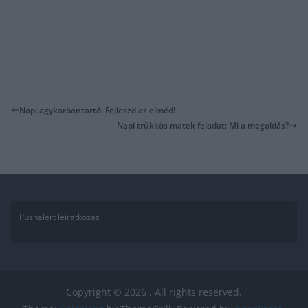
Napi agykarbantartó: Fejleszd az elméd!
Napi trükkös matek feladat: Mi a megoldás?
Pushalert leíratkozás
Copyright © 2026
. All rights reserved.