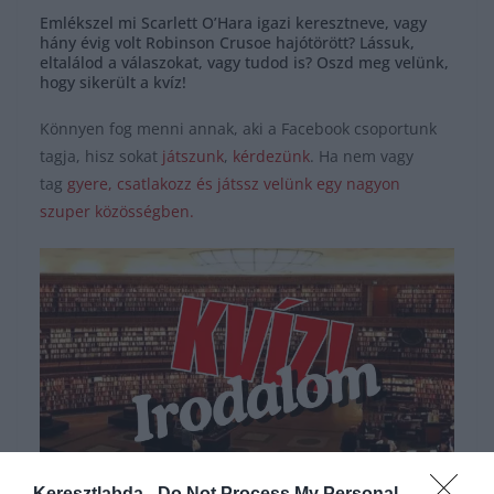
Emlékszel mi Scarlett O’Hara igazi keresztneve, vagy
hány évig volt Robinson Crusoe hajótörött? Lássuk,
eltalálod a válaszokat, vagy tudod is? Oszd meg velünk,
hogy sikerült a kvíz!
Könnyen fog menni annak, aki a Facebook csoportunk
tagja, hisz sokat
játszunk
,
kérdezünk
. Ha nem vagy
tag
gyere, csatlakozz és játssz velünk egy nagyon
szuper közösségben.
Keresztlabda -
Do Not Process My Personal