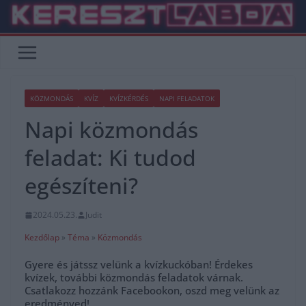
Skip
to
content
KÖZMONDÁS
KVÍZ
KVÍZKÉRDÉS
NAPI FELADATOK
Napi közmondás
feladat: Ki tudod
egészíteni?
2024.05.23.
Judit
Kezdőlap
»
Téma
»
Közmondás
Gyere és játssz velünk a kvízkuckóban! Érdekes
kvízek, további közmondás feladatok várnak.
Csatlakozz hozzánk Facebookon, oszd meg velünk az
eredményed!