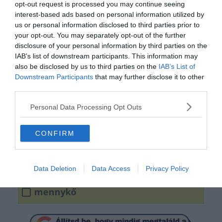
opt-out request is processed you may continue seeing
interest-based ads based on personal information utilized by
us or personal information disclosed to third parties prior to
your opt-out. You may separately opt-out of the further
disclosure of your personal information by third parties on the
IAB’s list of downstream participants. This information may
also be disclosed by us to third parties on the
IAB’s List of
Downstream Participants
that may further disclose it to other
third parties.
Csalánba nem üt a _____ .
Personal Data Processing Opt Outs
kapa
CONFIRM
villám
Data Deletion
Data Access
Privacy Policy
mennykő