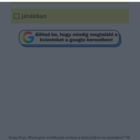
játékban
Krimi Kvíz: Mennyire emlékszel ezekre a bűnözőkre és tetteikre? 10-