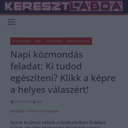
Skip
to
content
KÖZMONDÁS
KVÍZ
KVÍZKÉRDÉS
NAPI FELADATOK
Napi közmondás
feladat: Ki tudod
egészíteni? Klikk a képre
a helyes válaszért!
2024.04.23.
Judit
Kezdőlap
»
Téma
»
Közmondás
Gyere és játssz velünk a kvízkuckóban! Érdekes
kvízek, további közmondás feladatok várnak.