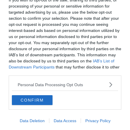
If you wish to opt-out of the sale, sharing to third parties, or
processing of your personal or sensitive information for
targeted advertising by us, please use the below opt-out
section to confirm your selection. Please note that after your
opt-out request is processed you may continue seeing
interest-based ads based on personal information utilized by
us or personal information disclosed to third parties prior to
your opt-out. You may separately opt-out of the further
disclosure of your personal information by third parties on the
IAB’s list of downstream participants. This information may
also be disclosed by us to third parties on the
IAB’s List of
Lássuk!
Downstream Participants
that may further disclose it to other
third parties.
Amit nyer a ______ ,
Personal Data Processing Opt Outs
elveszti a vámon.
CONFIRM
réven
Data Deletion
Data Access
Privacy Policy
vásáron