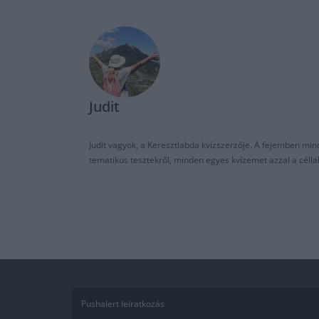
Judit
Judit vagyok, a Keresztlabda kvízszerzője. A fejemben mi
tematikus tesztekről, minden egyes kvízemet azzal a céll
Pushalert leíratkozás