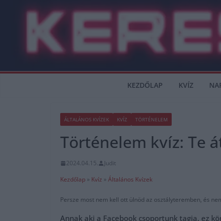
Skip
to
content
KEZDŐLAP
KVÍZ
NA
ÁLTALÁNOS KVÍZEK
KVÍZ
TÖRTÉNELEM
Történelem kvíz: Te á
2024.04.15.
Judit
Kezdőlap
»
Kvíz
»
Általános Kvízek
Persze most nem kell ott ülnöd az osztályteremben, és nem 
Annak aki a Facebook csoportunk tagja, ez kö