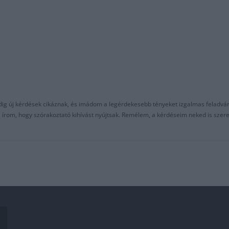
ndig új kérdések cikáznak, és imádom a legérdekesebb tényeket izgalmas feladvá
al írom, hogy szórakoztató kihívást nyújtsak. Remélem, a kérdéseim neked is sze