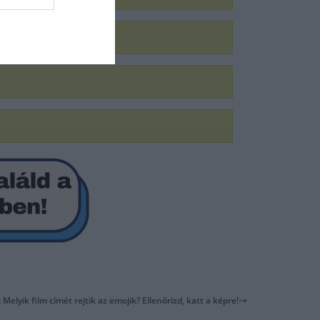
 Melyik film címét rejtik az emojik? Ellenőrizd, katt a képre!