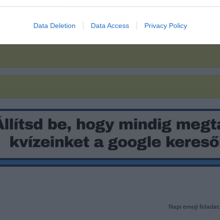
Data Deletion
Data Access
Privacy Policy
Napi emoji feladat: