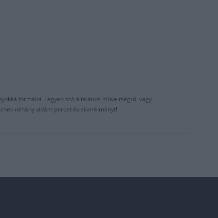
nyokká formálni. Legyen szó általános műveltségről vagy
reznek néhány vidám percet és sikerélményt!