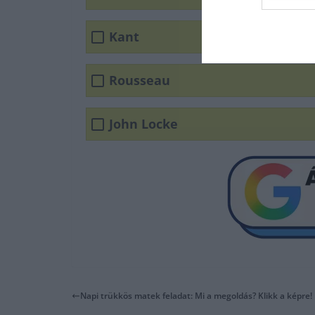
Kant
Rousseau
John Locke
Napi trükkös matek feladat: Mi a megoldás? Klikk a képre!