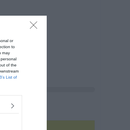
sonal or
ection to
ou may
 personal
out of the
 downstream
B’s List of
pviselője?