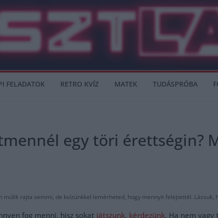
PI FELADATOK
RETRO KVÍZ
MATEK
TUDÁSPRÓBA
F
tmennél egy töri érettségin? M
múlik rajta semmi, de kvízünkkel lemérheted, hogy mennyit felejtettél. Lássuk, h
nnyen fog menni, hisz sokat
játszunk
,
kérdezünk
. Ha nem vagy 