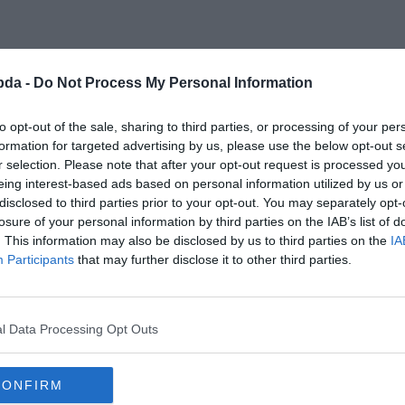
bda -
Do Not Process My Personal Information
to opt-out of the sale, sharing to third parties, or processing of your per
formation for targeted advertising by us, please use the below opt-out s
r selection. Please note that after your opt-out request is processed y
eing interest-based ads based on personal information utilized by us or
disclosed to third parties prior to your opt-out. You may separately opt-
losure of your personal information by third parties on the IAB’s list of
. This information may also be disclosed by us to third parties on the
IA
Participants
that may further disclose it to other third parties.
M volt a felvilágosodás korának ké
l Data Processing Opt Outs
CONFIRM