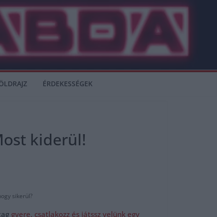
ÖLDRAJZ
ÉRDEKESSÉGEK
ost kiderül!
ogy sikerül?
tag
gyere, csatlakozz és játssz velünk egy